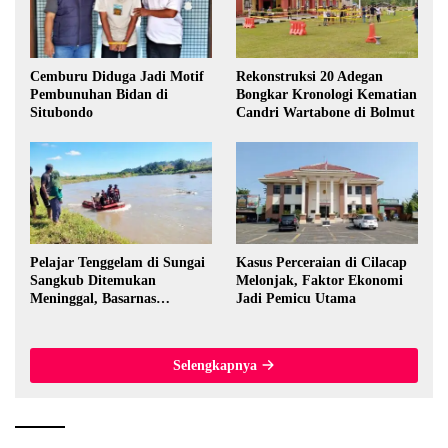
Cemburu Diduga Jadi Motif
Rekonstruksi 20 Adegan
Pembunuhan Bidan di
Bongkar Kronologi Kematian
Situbondo
Candri Wartabone di Bolmut
Pelajar Tenggelam di Sungai
Kasus Perceraian di Cilacap
Sangkub Ditemukan
Melonjak, Faktor Ekonomi
Meninggal, Basarnas
Jadi Pemicu Utama
Evakuasi Korban 600 Meter
dari Lokasi Awal
Selengkapnya