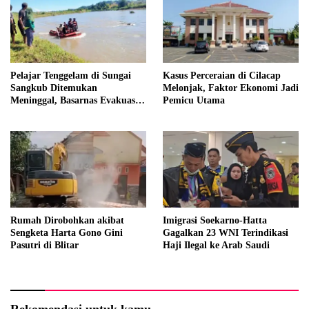
Pelajar Tenggelam di Sungai
Kasus Perceraian di Cilacap
Sangkub Ditemukan
Melonjak, Faktor Ekonomi Jadi
Meninggal, Basarnas Evakuasi
Pemicu Utama
Korban 600 Meter dari Lokasi
Awal
Rumah Dirobohkan akibat
Imigrasi Soekarno-Hatta
Sengketa Harta Gono Gini
Gagalkan 23 WNI Terindikasi
Pasutri di Blitar
Haji Ilegal ke Arab Saudi
Rekomendasi untuk kamu