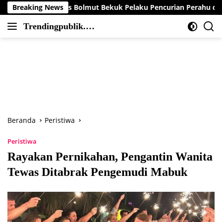
Langsung
es Bolmut Bekuk Pelaku Pencurian Perahu di Daerah Buol
Breaking News
ke
Trendingpublik.co
konten
Berita
m
Trending,
Terbaru,Terkini
dan
Terpercaya
Beranda
Peristiwa
Peristiwa
Rayakan Pernikahan, Pengantin Wanita
Tewas Ditabrak Pengemudi Mabuk