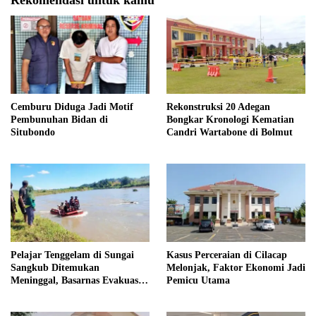
Cemburu Diduga Jadi Motif
Rekonstruksi 20 Adegan
Pembunuhan Bidan di
Bongkar Kronologi Kematian
Situbondo
Candri Wartabone di Bolmut
Pelajar Tenggelam di Sungai
Kasus Perceraian di Cilacap
Sangkub Ditemukan
Melonjak, Faktor Ekonomi Jadi
Meninggal, Basarnas Evakuasi
Pemicu Utama
Korban 600 Meter dari Lokasi
Awal