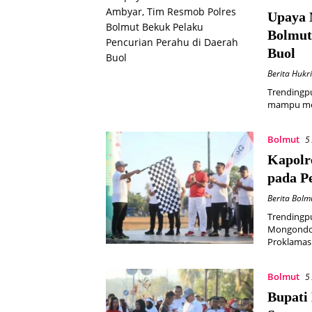
Upaya 
Bolmut
Buol
Berita Hukr
Trendingpu
mampu men
Bolmut
5
Kapolr
pada P
Berita Bolm
Trendingp
Mongondow
Proklamas
Bolmut
5
Bupati