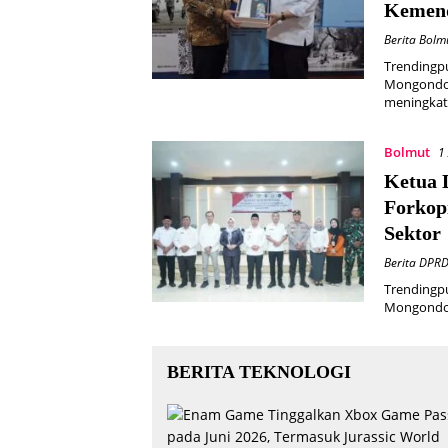
Kemen
Berita Bolm
Trendingp
Mongondow
meningkat
Bolmut
1
Ketua 
Forkop
Sektor
Berita DPR
Trendingp
Mongondow
BERITA TEKNOLOGI