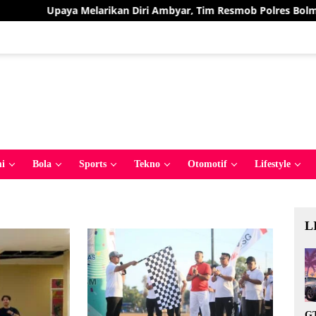
an Diri Ambyar, Tim Resmob Polres Bolmut Bekuk Pelaku Pencur
i
Bola
Sports
Tekno
Otomotif
Lifestyle
L
GT