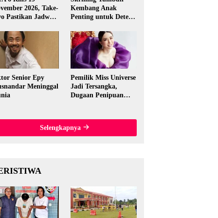
vember 2026, Take-
Kembang Anak
o Pastikan Jadwal
Penting untuk Deteksi
nal
Dini Gangguan
Perkembangan
tor Senior Epy
Pemilik Miss Universe
snandar Meninggal
Jadi Tersangka,
nia
Dugaan Penipuan
Rp15,5 Miliar
Mengguncang
Thailand
Selengkapnya
ERISTIWA