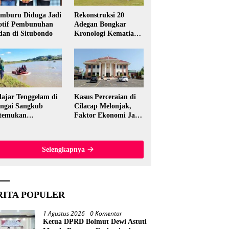
mburu Diduga Jadi
Rekonstruksi 20
tif Pembunuhan
Adegan Bongkar
dan di Situbondo
Kronologi Kematian
Candri Wartabone di
Bolmut
lajar Tenggelam di
Kasus Perceraian di
ngai Sangkub
Cilacap Melonjak,
temukan
Faktor Ekonomi Jadi
ninggal, Basarnas
Pemicu Utama
akuasi Korban 600
ter dari Lokasi
Selengkapnya
al
RITA POPULER
1 Agustus 2026
0 Komentar
Ketua DPRD Bolmut Dewi Astuti