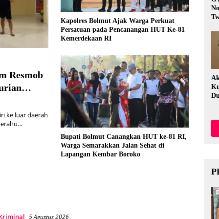
No
Tw
Kapolres Bolmut Ajak Warga Perkuat
Fi
Persatuan pada Pencanangan HUT Ke-81
Kemerdekaan RI
im Resmob
Ak
urian
Ku
Du
i ke luar daerah
perahu…
Bupati Bolmut Canangkan HUT ke-81 RI,
Warga Semarakkan Jalan Sehat di
Lapangan Kembar Boroko
P
Kriminal
5 Agustus 2026