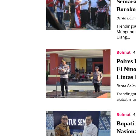
Semara
Boroko
Berita Bolm
Trendingp
Mongondow
Ulang…
Bolmut
4
Polres
El Nin
Lintas 
Berita Bolm
Trendingpu
akibat mu
Bolmut
4
Bupati
Nasiona