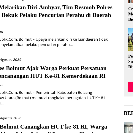
Melarikan Diri Ambyar, Tim Resmob Polres
Ce
 Bekuk Pelaku Pencurian Perahu di Daerah
Mo
Bi
im
blik.Com, Bolmut – Upaya melarikan diri ke luar daerah tidak
yelamatkan pelaku pencurian perahu…
Pe
 Agustus 2026
Su
es Bolmut Ajak Warga Perkuat Persatuan
Di
Me
encanangan HUT Ke-81 Kemerdekaan RI
Ev
Me
ut
Aw
ublik.Com, Bolmut – Pemerintah Kabupaten Bolaang
 Utara (Bolmut) memulai rangkaian peringatan HUT Ke-81
i…
BE
 Agustus 2026
 Bolmut Canangkan HUT ke-81 RI, Warga