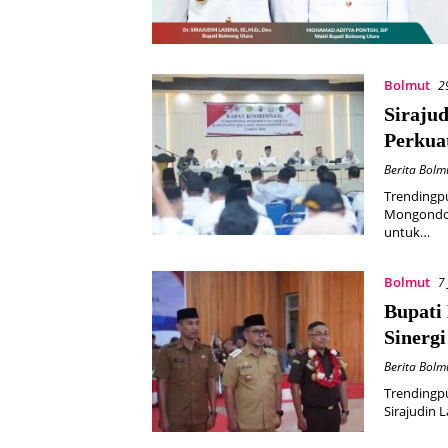
Bolmut
2
Siraju
Perkuat
Berita Bolm
Trendingp
Mongondow
untuk…
Bolmut
7
Bupati
Sinerg
Berita Bolm
Trendingp
Sirajudin 