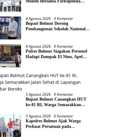
Mondo Bersama Forkopimda
Bahas Stabilitas daerah Perkuat
Lintas Sektor
4 Agustus 2026
0 Komentar
Bupati Bolmut Dorong
Pembangunan Sekolah Nasional
Terintegrasi, Audiensi Langsung
dengan Kemendikdasmen
4 Agustus 2026
0 Komentar
Polres Bolmut Siagakan Personel
Hadapi Dampak El Nino, Apel
Gelar Pasukan Perkuat
Kesiapsiagaan Lintas Instansi
5 Agustus 2026
0 Komentar
Bupati Bolmut Canangkan HUT
ke-81 RI, Warga Semarakkan
Jalan Sehat di Lapangan Kembar
Boroko
5 Agustus 2026
0 Komentar
Kapolres Bolmut Ajak Warga
Perkuat Persatuan pada
Pencanangan HUT Ke-81