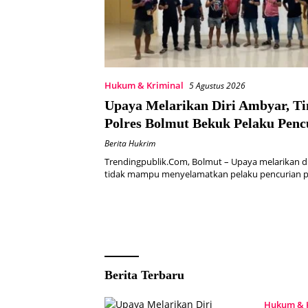
Hukum & Kriminal
5 Agustus 2026
Upaya Melarikan Diri Ambyar, T
Polres Bolmut Bekuk Pelaku Penc
Perahu di Daerah Buol
Berita Hukrim
Trendingpublik.Com, Bolmut – Upaya melarikan dir
tidak mampu menyelamatkan pelaku pencurian 
Trendingpublik.com
Berita Terbaru
Hukum & 