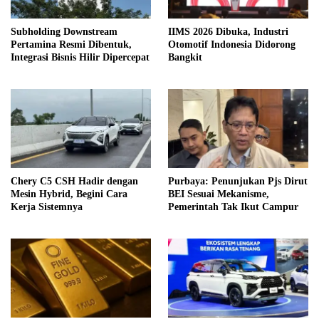
Subholding Downstream
IIMS 2026 Dibuka, Industri
Pertamina Resmi Dibentuk,
Otomotif Indonesia Didorong
Integrasi Bisnis Hilir Dipercepat
Bangkit
Chery C5 CSH Hadir dengan
Purbaya: Penunjukan Pjs Dirut
Mesin Hybrid, Begini Cara
BEI Sesuai Mekanisme,
Kerja Sistemnya
Pemerintah Tak Ikut Campur