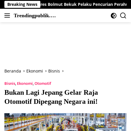
Langsung
Polres Bolmut Bekuk Pelaku Pencurian Perahu di Daerah Buol
Breaking News
ke
Trendingpublik.co
konten
Berita
m
Trending,
Terbaru,Terkini
dan
Terpercaya
Beranda
Ekonomi
Bisnis
Bisnis
,
Ekonomi
,
Otomotif
Bukan Lagi Jepang Gelar Raja
Otomotif Dipegang Negara ini!