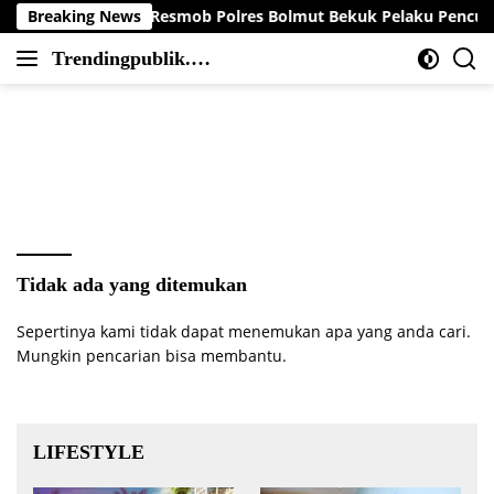
Langsung
i Ambyar, Tim Resmob Polres Bolmut Bekuk Pelaku Pencurian Pe
Breaking News
ke
Trendingpublik.co
konten
Berita
m
Trending,
Terbaru,Terkini
dan
Terpercaya
Tidak ada yang ditemukan
Sepertinya kami tidak dapat menemukan apa yang anda cari.
Mungkin pencarian bisa membantu.
LIFESTYLE