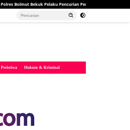
es Bolmut Bekuk Pelaku Pencurian Perahu di Daerah Buol
tutup
Peristiwa
Hukum & Kriminal