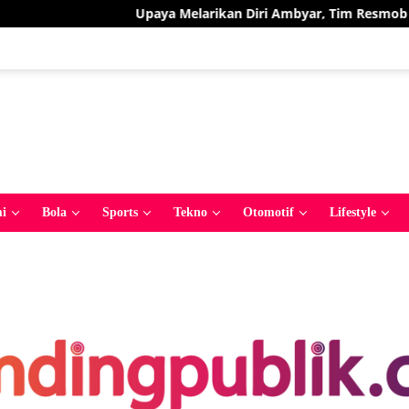
Upaya Melarikan Diri Ambyar, Tim Resmob Polr
i
Bola
Sports
Tekno
Otomotif
Lifestyle