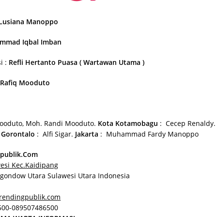
Lusiana Manoppo
mmad Iqbal Imban
i :
Refli Hertanto Puasa ( Wartawan Utama )
:
Rafiq Mooduto
ooduto, Moh. Randi Mooduto.
Kota Kotamobagu
: Cecep Renaldy
.
Gorontalo
: Alfi Sigar.
Jakarta
: Muhammad Fardy Manoppo
gpublik.Com
wesi Kec.Kaidipang
gondow Utara Sulawesi Utara Indonesia
trendingpublik.com
3500-089507486500