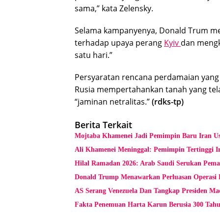
sama,” kata Zelensky.
Selama kampanyenya, Donald Trum me
terhadap upaya perang
Kyiv
dan mengk
satu hari.”
Persyaratan rencana perdamaian yang d
Rusia mempertahankan tanah yang tel
“jaminan netralitas.”
(rdks-tp)
Berita Terkait
Mojtaba Khamenei Jadi Pemimpin Baru Iran Us
Ali Khamenei Meninggal: Pemimpin Tertinggi Ir
Hilal Ramadan 2026: Arab Saudi Serukan Pema
Donald Trump Menawarkan Perluasan Operasi P
AS Serang Venezuela Dan Tangkap Presiden Ma
Fakta Penemuan Harta Karun Berusia 300 Tah