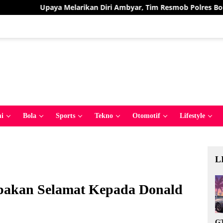
rikan Diri Ambyar, Tim Resmob Polres Bolmut Bekuk Pelaku Pen
i
Bola
Sports
Tekno
Otomotif
Lifestyle
L
pakan Selamat Kepada Donald
GT