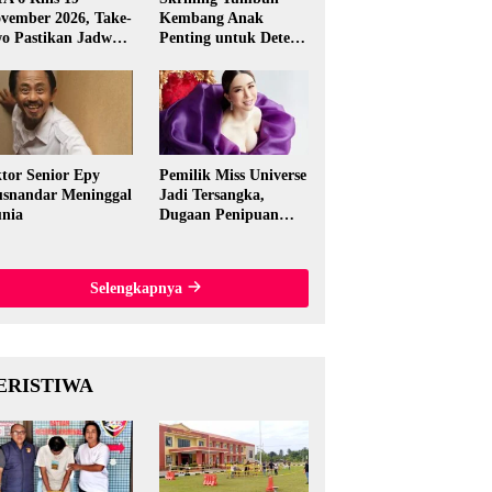
vember 2026, Take-
Kembang Anak
o Pastikan Jadwal
Penting untuk Deteksi
nal
Dini Gangguan
Perkembangan
tor Senior Epy
Pemilik Miss Universe
snandar Meninggal
Jadi Tersangka,
nia
Dugaan Penipuan
Rp15,5 Miliar
Mengguncang
Thailand
Selengkapnya
ERISTIWA