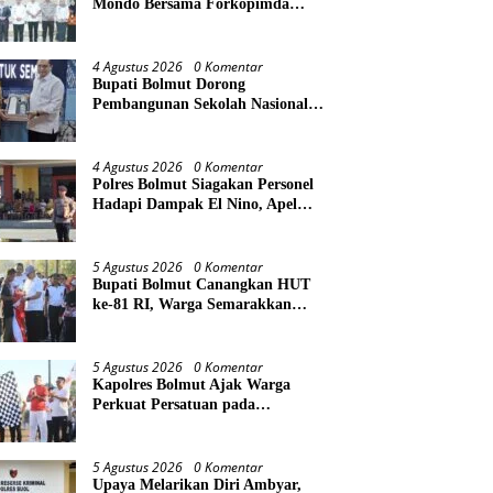
Mondo Bersama Forkopimda
Bahas Stabilitas daerah Perkuat
Lintas Sektor
4 Agustus 2026
0 Komentar
Bupati Bolmut Dorong
Pembangunan Sekolah Nasional
Terintegrasi, Audiensi Langsung
dengan Kemendikdasmen
4 Agustus 2026
0 Komentar
Polres Bolmut Siagakan Personel
Hadapi Dampak El Nino, Apel
Gelar Pasukan Perkuat
Kesiapsiagaan Lintas Instansi
5 Agustus 2026
0 Komentar
Bupati Bolmut Canangkan HUT
ke-81 RI, Warga Semarakkan
Jalan Sehat di Lapangan Kembar
Boroko
5 Agustus 2026
0 Komentar
Kapolres Bolmut Ajak Warga
Perkuat Persatuan pada
Pencanangan HUT Ke-81
Kemerdekaan RI
5 Agustus 2026
0 Komentar
Upaya Melarikan Diri Ambyar,