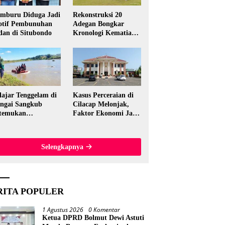
mburu Diduga Jadi
Rekonstruksi 20
tif Pembunuhan
Adegan Bongkar
dan di Situbondo
Kronologi Kematian
Candri Wartabone di
Bolmut
lajar Tenggelam di
Kasus Perceraian di
ngai Sangkub
Cilacap Melonjak,
temukan
Faktor Ekonomi Jadi
ninggal, Basarnas
Pemicu Utama
akuasi Korban 600
ter dari Lokasi
Selengkapnya
al
RITA POPULER
1 Agustus 2026
0 Komentar
Ketua DPRD Bolmut Dewi Astuti