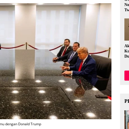
No
Tw
Fi
Ak
Ku
Du
P
temu dengan Donald Trump