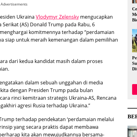
Advertisements
Ce
Mo
esiden Ukraina
Vlodymyr Zelensky
mengucapkan
Bi
 Serikat (AS) Donald Trump pada Rabu, 6
 menghargai komitmennya terhadap “perdamaian
nya siap untuk meraih kemenangan dalam pemilihan
Pe
ara dari kedua kandidat masih dalam proses
Su
ian.
Di
Me
Ev
mengatakan dalam sebuah unggahan di media
Me
t kita dengan Presiden Trump pada bulan
Aw
ara rinci kemitraan strategis Ukraina-AS, Rencana
khiri agresi Rusia terhadap Ukraina.”
BE
Trump terhadap pendekatan ‘perdamaian melalui
 prinsip yang secara praktis dapat membawa
a berharap kita akan mewujudkannya bersama-