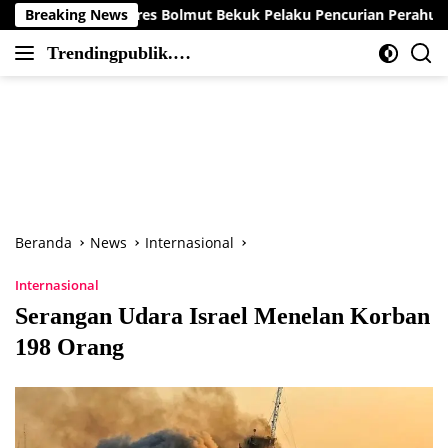
Langsung
Polres Bolmut Bekuk Pelaku Pencurian Perahu di Daerah Buol
Breaking News
ke
Trendingpublik.co
konten
Berita
m
Trending,
Terbaru,Terkini
dan
Terpercaya
Beranda
News
Internasional
Internasional
Serangan Udara Israel Menelan Korban
198 Orang