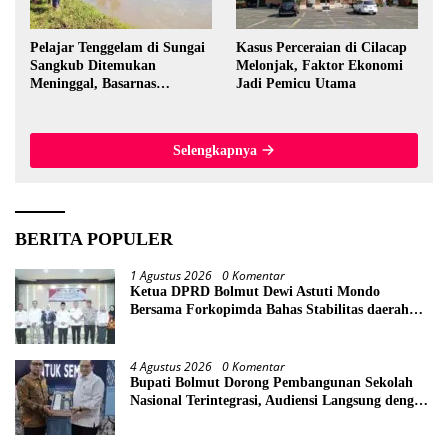
Pelajar Tenggelam di Sungai
Kasus Perceraian di Cilacap
Sangkub Ditemukan
Melonjak, Faktor Ekonomi
Meninggal, Basarnas
Jadi Pemicu Utama
Evakuasi Korban 600 Meter
dari Lokasi Awal
Selengkapnya
BERITA POPULER
1 Agustus 2026
0 Komentar
Ketua DPRD Bolmut Dewi Astuti Mondo
Bersama Forkopimda Bahas Stabilitas daerah
Perkuat Lintas Sektor
4 Agustus 2026
0 Komentar
Bupati Bolmut Dorong Pembangunan Sekolah
Nasional Terintegrasi, Audiensi Langsung dengan
Kemendikdasmen