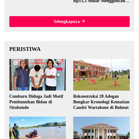
Rp15,5 Miliar Mengguncang
Thailand
Selengkapnya
PERISTIWA
Cemburu Diduga Jadi Motif
Rekonstruksi 20 Adegan
Pembunuhan Bidan di
Bongkar Kronologi Kematian
Situbondo
Candri Wartabone di Bolmut