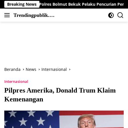
Langsung
 Resmob Polres Bolmut Bekuk Pelaku Pencurian Perahu di Daera
Breaking News
ke
Trendingpublik.co
konten
Berita
m
Trending,
Terbaru,Terkini
dan
Terpercaya
Beranda
News
Internasional
Internasional
Pilpres Amerika, Donald Trum Klaim
Kemenangan