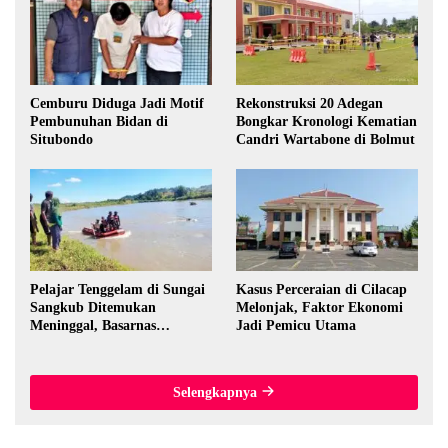
Cemburu Diduga Jadi Motif
Rekonstruksi 20 Adegan
Pembunuhan Bidan di
Bongkar Kronologi Kematian
Situbondo
Candri Wartabone di Bolmut
Pelajar Tenggelam di Sungai
Kasus Perceraian di Cilacap
Sangkub Ditemukan
Melonjak, Faktor Ekonomi
Meninggal, Basarnas
Jadi Pemicu Utama
Evakuasi Korban 600 Meter
dari Lokasi Awal
Selengkapnya