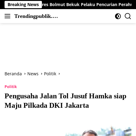
Langsung
 Polres Bolmut Bekuk Pelaku Pencurian Perahu di Daerah Buol
Breaking News
ke
Trendingpublik.co
konten
Berita
m
Trending,
Terbaru,Terkini
dan
Terpercaya
Beranda
News
Politik
Politik
Pengusaha Jalan Tol Jusuf Hamka siap
Maju Pilkada DKI Jakarta