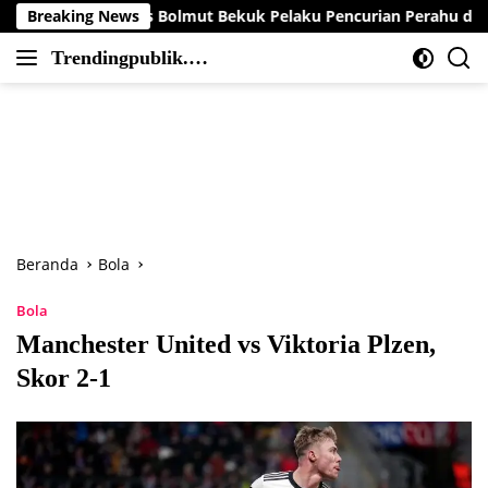
Langsung
es Bolmut Bekuk Pelaku Pencurian Perahu di Daerah Buol
Breaking News
ke
Trendingpublik.co
konten
Berita
m
Trending,
Terbaru,Terkini
dan
Terpercaya
Beranda
Bola
Bola
Manchester United vs Viktoria Plzen,
Skor 2-1