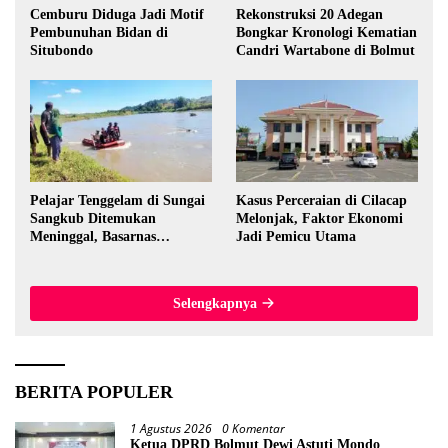
Cemburu Diduga Jadi Motif
Rekonstruksi 20 Adegan
Pembunuhan Bidan di
Bongkar Kronologi Kematian
Situbondo
Candri Wartabone di Bolmut
Pelajar Tenggelam di Sungai
Kasus Perceraian di Cilacap
Sangkub Ditemukan
Melonjak, Faktor Ekonomi
Meninggal, Basarnas
Jadi Pemicu Utama
Evakuasi Korban 600 Meter
dari Lokasi Awal
Selengkapnya
BERITA POPULER
1 Agustus 2026
0 Komentar
Ketua DPRD Bolmut Dewi Astuti Mondo