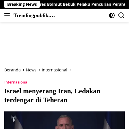
Langsung
 Polres Bolmut Bekuk Pelaku Pencurian Perahu di Daerah Buol
Breaking News
ke
Trendingpublik.co
konten
Berita
m
Trending,
Terbaru,Terkini
dan
Terpercaya
Beranda
News
Internasional
Internasional
Israel menyerang Iran, Ledakan
terdengar di Teheran