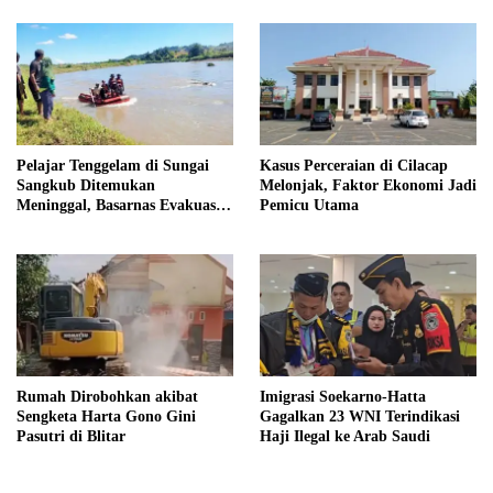
Pelajar Tenggelam di Sungai
Kasus Perceraian di Cilacap
Sangkub Ditemukan
Melonjak, Faktor Ekonomi Jadi
Meninggal, Basarnas Evakuasi
Pemicu Utama
Korban 600 Meter dari Lokasi
Awal
Rumah Dirobohkan akibat
Imigrasi Soekarno-Hatta
Sengketa Harta Gono Gini
Gagalkan 23 WNI Terindikasi
Pasutri di Blitar
Haji Ilegal ke Arab Saudi