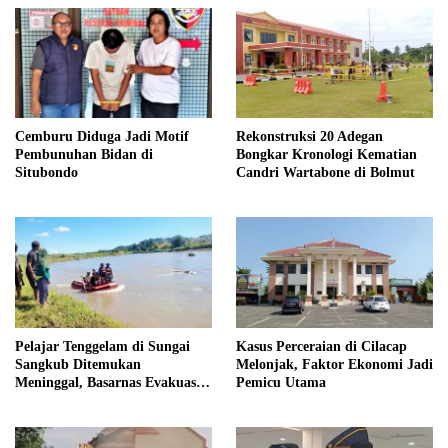
Cemburu Diduga Jadi Motif
Rekonstruksi 20 Adegan
Pembunuhan Bidan di
Bongkar Kronologi Kematian
Situbondo
Candri Wartabone di Bolmut
Pelajar Tenggelam di Sungai
Kasus Perceraian di Cilacap
Sangkub Ditemukan
Melonjak, Faktor Ekonomi Jadi
Meninggal, Basarnas Evakuasi
Pemicu Utama
Korban 600 Meter dari Lokasi
Awal