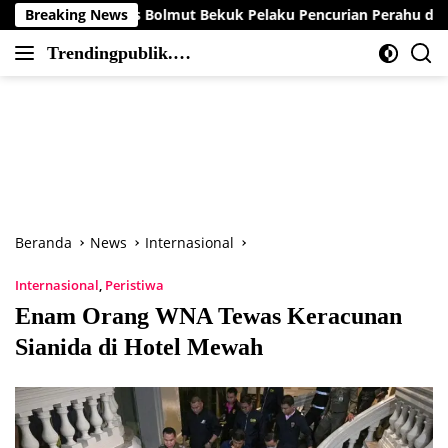
Langsung
s Bolmut Bekuk Pelaku Pencurian Perahu di Daerah Buol
Breaking News
ke
Trendingpublik.co
konten
Berita
m
Trending,
Terbaru,Terkini
dan
Terpercaya
Beranda
News
Internasional
Internasional
,
Peristiwa
Enam Orang WNA Tewas Keracunan
Sianida di Hotel Mewah