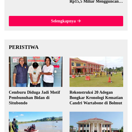
Rp15,5 Miliar Mengguncang
Thailand
Selengkapnya
PERISTIWA
Cemburu Diduga Jadi Motif
Rekonstruksi 20 Adegan
Pembunuhan Bidan di
Bongkar Kronologi Kematian
Situbondo
Candri Wartabone di Bolmut