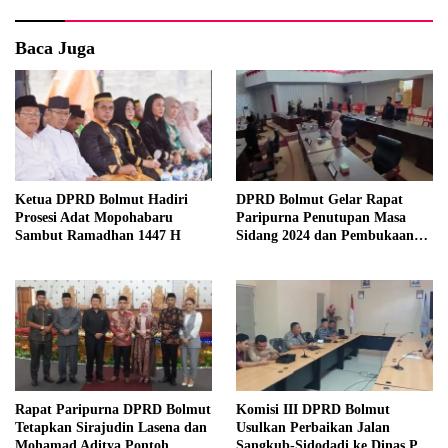
Baca Juga
Ketua DPRD Bolmut Hadiri
DPRD Bolmut Gelar Rapat
Prosesi Adat Mopohabaru
Paripurna Penutupan Masa
Sambut Ramadhan 1447 H
Sidang 2024 dan Pembukaan
Masa Sidang 2025
Rapat Paripurna DPRD Bolmut
Komisi III DPRD Bolmut
Tetapkan Sirajudin Lasena dan
Usulkan Perbaikan Jalan
Mohamad Aditya Pontoh
Sangkub-Sidodadi ke Dinas PU