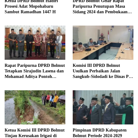
Ketua DPRD Bolmut Hadiri
DPRD Bolmut Gelar Rapat
Prosesi Adat Mopohabaru
Paripurna Penutupan Masa
Sambut Ramadhan 1447 H
Sidang 2024 dan Pembukaan
Masa Sidang 2025
Rapat Paripurna DPRD Bolmut
Komisi III DPRD Bolmut
Tetapkan Sirajudin Lasena dan
Usulkan Perbaikan Jalan
Mohamad Aditya Pontoh
Sangkub-Sidodadi ke Dinas PU
sebagai Bupati dan Wakil
Sulut
Bupati Terpilih
Ketua Komisi III DPRD Bolmut
Pimpinan DPRD Kabupaten
Tinjau Kerusakan Irigasi di
Bolmut Periode 2024-2029