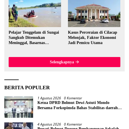
Pelajar Tenggelam di Sungai
Kasus Perceraian di Cilacap
Sangkub Ditemukan
Melonjak, Faktor Ekonomi
Meninggal, Basarnas
Jadi Pemicu Utama
Evakuasi Korban 600 Meter
dari Lokasi Awal
Selengkapnya
BERITA POPULER
1 Agustus 2026
0 Komentar
Ketua DPRD Bolmut Dewi Astuti Mondo
Bersama Forkopimda Bahas Stabilitas daerah
Perkuat Lintas Sektor
4 Agustus 2026
0 Komentar
Bupati Bolmut Dorong Pembangunan Sekolah