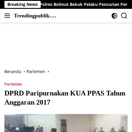
Langsung
mob Polres Bolmut Bekuk Pelaku Pencurian Perahu di Daerah Bu
Breaking News
ke
Trendingpublik.co
konten
Berita
m
Trending,
Terbaru,Terkini
dan
Terpercaya
Beranda
Parlemen
Parlemen
DPRD Paripurnakan KUA PPAS Tahun
Anggaran 2017