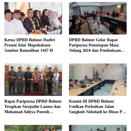
Ketua DPRD Bolmut Hadiri
DPRD Bolmut Gelar Rapat
Prosesi Adat Mopohabaru
Paripurna Penutupan Masa
Sambut Ramadhan 1447 H
Sidang 2024 dan Pembukaan
Masa Sidang 2025
Rapat Paripurna DPRD Bolmut
Komisi III DPRD Bolmut
Tetapkan Sirajudin Lasena dan
Usulkan Perbaikan Jalan
Mohamad Aditya Pontoh
Sangkub-Sidodadi ke Dinas PU
sebagai Bupati dan Wakil
Sulut
Bupati Terpilih