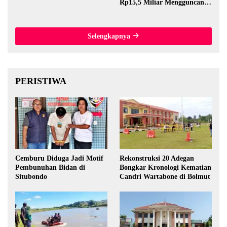
Rp15,5 Miliar Mengguncang
Thailand
Selengkapnya
PERISTIWA
Cemburu Diduga Jadi Motif
Rekonstruksi 20 Adegan
Pembunuhan Bidan di
Bongkar Kronologi Kematian
Situbondo
Candri Wartabone di Bolmut