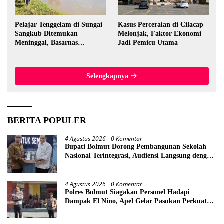
Pelajar Tenggelam di Sungai
Kasus Perceraian di Cilacap
Sangkub Ditemukan
Melonjak, Faktor Ekonomi
Meninggal, Basarnas
Jadi Pemicu Utama
Evakuasi Korban 600 Meter
dari Lokasi Awal
Selengkapnya
BERITA POPULER
4 Agustus 2026
0 Komentar
Bupati Bolmut Dorong Pembangunan Sekolah
Nasional Terintegrasi, Audiensi Langsung dengan
Kemendikdasmen
4 Agustus 2026
0 Komentar
Polres Bolmut Siagakan Personel Hadapi
Dampak El Nino, Apel Gelar Pasukan Perkuat
Kesiapsiagaan Lintas Instansi