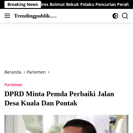
Langsung
smob Polres Bolmut Bekuk Pelaku Pencurian Perahu di Daerah B
Breaking News
ke
Trendingpublik.co
konten
Berita
m
Trending,
Terbaru,Terkini
dan
Terpercaya
Beranda
Parlemen
Parlemen
DPRD Minta Pemda Perbaiki Jalan
Desa Kuala Dan Pontak