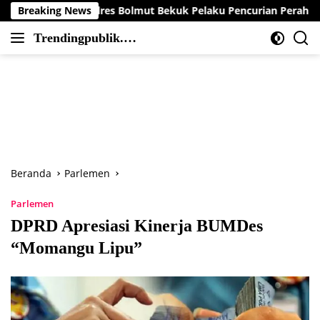
Langsung
 Polres Bolmut Bekuk Pelaku Pencurian Perahu di Daerah Buol
Breaking News
ke
Trendingpublik.co
konten
Berita
m
Trending,
Terbaru,Terkini
dan
Terpercaya
Beranda
Parlemen
Parlemen
DPRD Apresiasi Kinerja BUMDes
“Momangu Lipu”