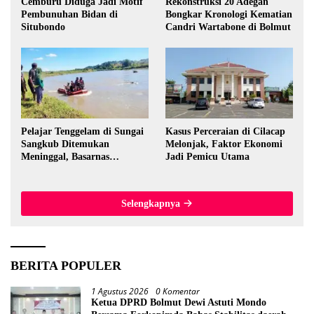
Cemburu Diduga Jadi Motif
Rekonstruksi 20 Adegan
Pembunuhan Bidan di
Bongkar Kronologi Kematian
Situbondo
Candri Wartabone di Bolmut
Pelajar Tenggelam di Sungai
Kasus Perceraian di Cilacap
Sangkub Ditemukan
Melonjak, Faktor Ekonomi
Meninggal, Basarnas
Jadi Pemicu Utama
Evakuasi Korban 600 Meter
dari Lokasi Awal
Selengkapnya
BERITA POPULER
1 Agustus 2026
0 Komentar
Ketua DPRD Bolmut Dewi Astuti Mondo