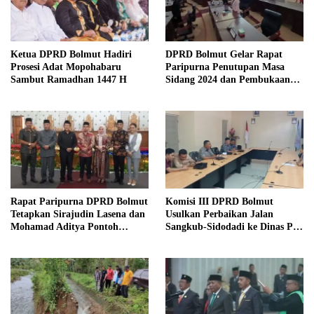
Ketua DPRD Bolmut Hadiri
DPRD Bolmut Gelar Rapat
Prosesi Adat Mopohabaru
Paripurna Penutupan Masa
Sambut Ramadhan 1447 H
Sidang 2024 dan Pembukaan
Masa Sidang 2025
Rapat Paripurna DPRD Bolmut
Komisi III DPRD Bolmut
Tetapkan Sirajudin Lasena dan
Usulkan Perbaikan Jalan
Mohamad Aditya Pontoh
Sangkub-Sidodadi ke Dinas PU
sebagai Bupati dan Wakil
Sulut
Bupati Terpilih