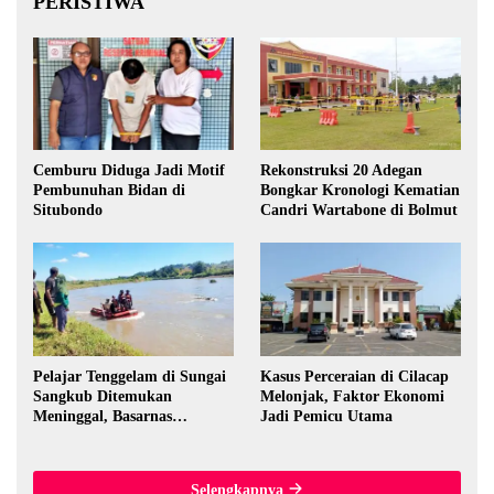
PERISTIWA
Cemburu Diduga Jadi Motif
Rekonstruksi 20 Adegan
Pembunuhan Bidan di
Bongkar Kronologi Kematian
Situbondo
Candri Wartabone di Bolmut
Pelajar Tenggelam di Sungai
Kasus Perceraian di Cilacap
Sangkub Ditemukan
Melonjak, Faktor Ekonomi
Meninggal, Basarnas
Jadi Pemicu Utama
Evakuasi Korban 600 Meter
dari Lokasi Awal
Selengkapnya