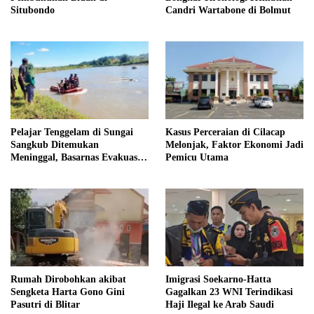
Situbondo
Candri Wartabone di Bolmut
Pelajar Tenggelam di Sungai
Kasus Perceraian di Cilacap
Sangkub Ditemukan
Melonjak, Faktor Ekonomi Jadi
Meninggal, Basarnas Evakuasi
Pemicu Utama
Korban 600 Meter dari Lokasi
Awal
Rumah Dirobohkan akibat
Imigrasi Soekarno-Hatta
Sengketa Harta Gono Gini
Gagalkan 23 WNI Terindikasi
Pasutri di Blitar
Haji Ilegal ke Arab Saudi