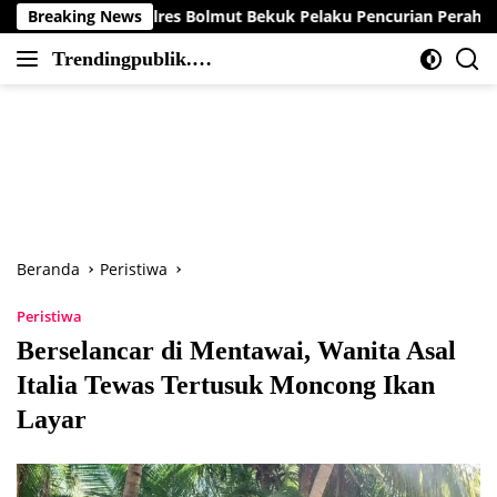
Langsung
b Polres Bolmut Bekuk Pelaku Pencurian Perahu di Daerah Buol
Breaking News
ke
Trendingpublik.co
konten
Berita
m
Trending,
Terbaru,Terkini
dan
Terpercaya
Beranda
Peristiwa
Peristiwa
Berselancar di Mentawai, Wanita Asal
Italia Tewas Tertusuk Moncong Ikan
Layar