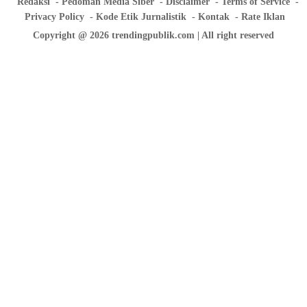
Redaksi
Pedoman Media Siber
Disclaimer
Terms of Service
Privacy Policy
Kode Etik Jurnalistik
Kontak
Rate Iklan
Copyright @ 2026 trendingpublik.com | All right reserved