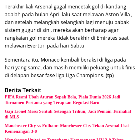
Terakhir kali Arsenal gagal mencetak gol di kandang
adalah pada bulan April lalu saat melawan Aston Villa ,
dan setelah melangkah selangkah lagi menuju babak
sistem gugur di sini, mereka akan berharap agar
rangkaian gol mereka tidak berakhir di Emirates saat
melawan Everton pada hari Sabtu.
Sementara itu, Monaco kembali beraksi di liga pada
hari yang sama, dan masih memiliki peluang untuk finis
di delapan besar fase liga Liga Champions.
(tp)
Berita Terkait
FIFA Resmi Ubah Aturan Sepak Bola, Piala Dunia 2026 Jadi
Turnamen Pertama yang Terapkan Regulasi Baru
Gaji Lionel Messi Sentuh Setengah Triliun, Jadi Pemain Termahal
di MLS
Manchester City vs Fulham: Manchester City Tekan Arsenal Usai
Kemenangan 3-0