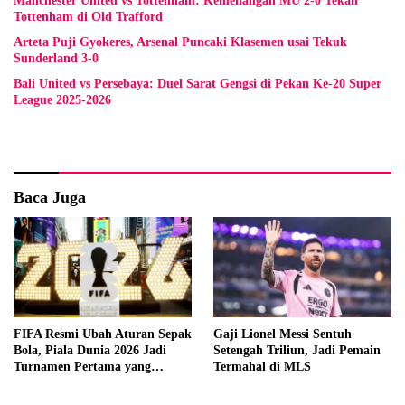
Manchester United vs Tottenham: Kemenangan MU 2-0 Tekan
Tottenham di Old Trafford
Arteta Puji Gyokeres, Arsenal Puncaki Klasemen usai Tekuk
Sunderland 3-0
Bali United vs Persebaya: Duel Sarat Gengsi di Pekan Ke-20 Super
League 2025-2026
Baca Juga
FIFA Resmi Ubah Aturan Sepak
Gaji Lionel Messi Sentuh
Bola, Piala Dunia 2026 Jadi
Setengah Triliun, Jadi Pemain
Turnamen Pertama yang
Termahal di MLS
Terapkan Regulasi Baru