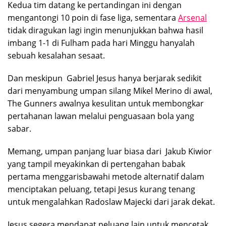
Kedua tim datang ke pertandingan ini dengan
mengantongi 10 poin di fase liga, sementara
Arsenal
tidak diragukan lagi ingin menunjukkan bahwa hasil
imbang 1-1 di Fulham pada hari Minggu hanyalah
sebuah kesalahan sesaat.
Dan meskipun Gabriel Jesus hanya berjarak sedikit
dari menyambung umpan silang Mikel Merino di awal,
The Gunners awalnya kesulitan untuk membongkar
pertahanan lawan melalui penguasaan bola yang
sabar.
Memang, umpan panjang luar biasa dari Jakub Kiwior
yang tampil meyakinkan di pertengahan babak
pertama menggarisbawahi metode alternatif dalam
menciptakan peluang, tetapi Jesus kurang tenang
untuk mengalahkan Radoslaw Majecki dari jarak dekat.
Jesus segera mendapat peluang lain untuk mencetak