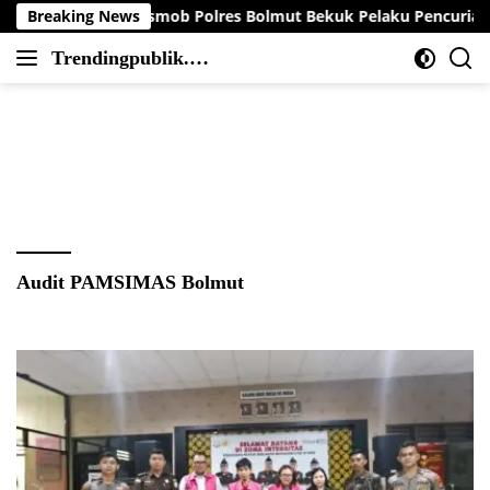
Langsung
byar, Tim Resmob Polres Bolmut Bekuk Pelaku Pencurian Perahu
Breaking News
ke
Trendingpublik.co
konten
Berita
m
Trending,
Terbaru,Terkini
dan
Terpercaya
Audit PAMSIMAS Bolmut