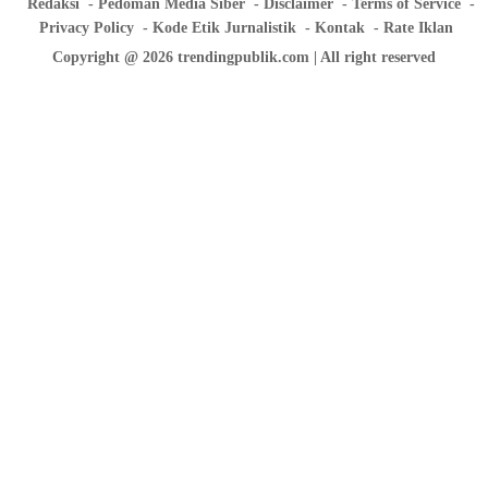
Redaksi
Pedoman Media Siber
Disclaimer
Terms of Service
Privacy Policy
Kode Etik Jurnalistik
Kontak
Rate Iklan
Copyright @ 2026 trendingpublik.com | All right reserved