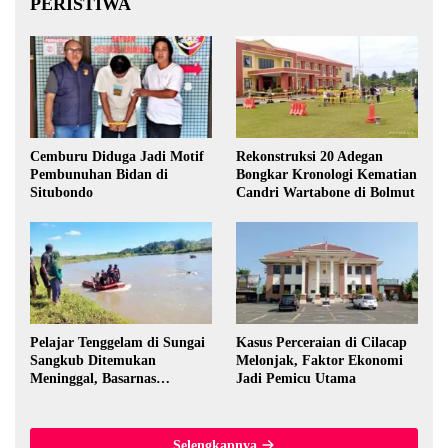
PERISTIWA
Cemburu Diduga Jadi Motif
Rekonstruksi 20 Adegan
Pembunuhan Bidan di
Bongkar Kronologi Kematian
Situbondo
Candri Wartabone di Bolmut
Pelajar Tenggelam di Sungai
Kasus Perceraian di Cilacap
Sangkub Ditemukan
Melonjak, Faktor Ekonomi
Meninggal, Basarnas
Jadi Pemicu Utama
Evakuasi Korban 600 Meter
dari Lokasi Awal
Selengkapnya