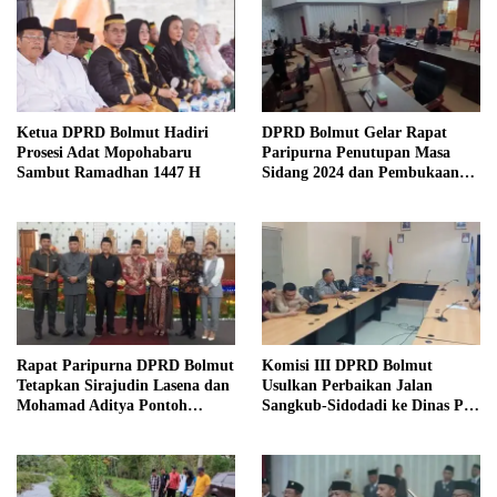
Ketua DPRD Bolmut Hadiri
DPRD Bolmut Gelar Rapat
Prosesi Adat Mopohabaru
Paripurna Penutupan Masa
Sambut Ramadhan 1447 H
Sidang 2024 dan Pembukaan
Masa Sidang 2025
Rapat Paripurna DPRD Bolmut
Komisi III DPRD Bolmut
Tetapkan Sirajudin Lasena dan
Usulkan Perbaikan Jalan
Mohamad Aditya Pontoh
Sangkub-Sidodadi ke Dinas PU
sebagai Bupati dan Wakil
Sulut
Bupati Terpilih