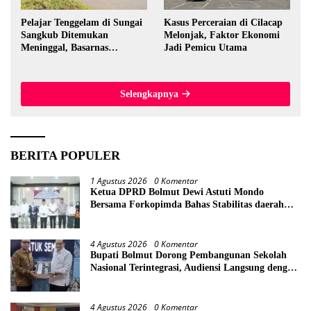
Pelajar Tenggelam di Sungai
Kasus Perceraian di Cilacap
Sangkub Ditemukan
Melonjak, Faktor Ekonomi
Meninggal, Basarnas
Jadi Pemicu Utama
Evakuasi Korban 600 Meter
dari Lokasi Awal
Selengkapnya
BERITA POPULER
1 Agustus 2026
0 Komentar
Ketua DPRD Bolmut Dewi Astuti Mondo
Bersama Forkopimda Bahas Stabilitas daerah
Perkuat Lintas Sektor
4 Agustus 2026
0 Komentar
Bupati Bolmut Dorong Pembangunan Sekolah
Nasional Terintegrasi, Audiensi Langsung dengan
Kemendikdasmen
4 Agustus 2026
0 Komentar