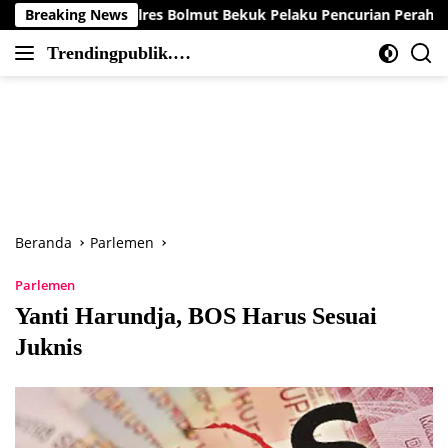
Langsung
 Polres Bolmut Bekuk Pelaku Pencurian Perahu di Daerah Buol
Breaking News
ke
Trendingpublik.co
konten
Berita
m
Trending,
Terbaru,Terkini
dan
Terpercaya
Beranda
Parlemen
Parlemen
Yanti Harundja, BOS Harus Sesuai
Juknis