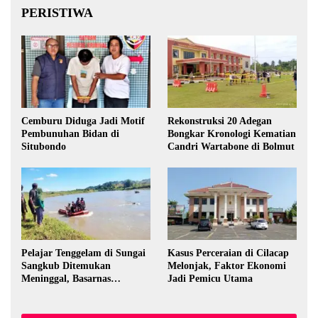
PERISTIWA
Cemburu Diduga Jadi Motif
Rekonstruksi 20 Adegan
Pembunuhan Bidan di
Bongkar Kronologi Kematian
Situbondo
Candri Wartabone di Bolmut
Pelajar Tenggelam di Sungai
Kasus Perceraian di Cilacap
Sangkub Ditemukan
Melonjak, Faktor Ekonomi
Meninggal, Basarnas
Jadi Pemicu Utama
Evakuasi Korban 600 Meter
dari Lokasi Awal