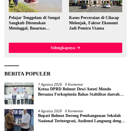
Pelajar Tenggelam di Sungai
Kasus Perceraian di Cilacap
Sangkub Ditemukan
Melonjak, Faktor Ekonomi
Meninggal, Basarnas
Jadi Pemicu Utama
Evakuasi Korban 600 Meter
dari Lokasi Awal
Selengkapnya
BERITA POPULER
1 Agustus 2026
0 Komentar
Ketua DPRD Bolmut Dewi Astuti Mondo
Bersama Forkopimda Bahas Stabilitas daerah
Perkuat Lintas Sektor
4 Agustus 2026
0 Komentar
Bupati Bolmut Dorong Pembangunan Sekolah
Nasional Terintegrasi, Audiensi Langsung dengan
Kemendikdasmen