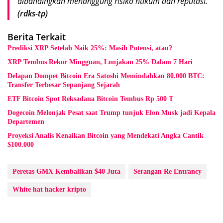
dibandingkan menanggung risiko hukum dan reputasi.”
(rdks-tp)
Berita Terkait
Prediksi XRP Setelah Naik 25%: Masih Potensi, atau?
XRP Tembus Rekor Mingguan, Lonjakan 25% Dalam 7 Hari
Delapan Dompet Bitcoin Era Satoshi Memindahkan 80.000 BTC:
Transfer Terbesar Sepanjang Sejarah
ETF Bitcoin Spot Reksadana Bitcoin Tembus Rp 500 T
Dogecoin Melonjak Pesat saat Trump tunjuk Elon Musk jadi Kepala
Departemen
Proyeksi Analis Kenaikan Bitcoin yang Mendekati Angka Cantik
$100.000
Peretas GMX Kembalikan $40 Juta
Serangan Re Entrancy
White hat hacker kripto