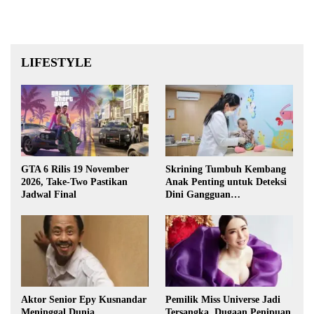
LIFESTYLE
GTA 6 Rilis 19 November
Skrining Tumbuh Kembang
2026, Take-Two Pastikan
Anak Penting untuk Deteksi
Jadwal Final
Dini Gangguan
Perkembangan
Aktor Senior Epy Kusnandar
Pemilik Miss Universe Jadi
Meninggal Dunia
Tersangka, Dugaan Penipuan