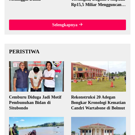
Rp15,5 Miliar Mengguncang
Thailand
Selengkapnya
PERISTIWA
Cemburu Diduga Jadi Motif
Rekonstruksi 20 Adegan
Pembunuhan Bidan di
Bongkar Kronologi Kematian
Situbondo
Candri Wartabone di Bolmut