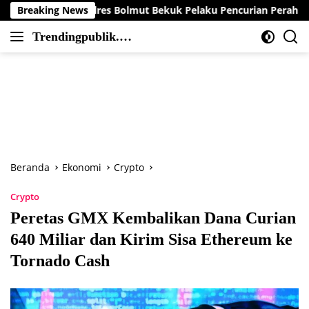
Langsung
 Polres Bolmut Bekuk Pelaku Pencurian Perahu di Daerah Buol
Breaking News
ke
Trendingpublik.co
konten
Berita
m
Trending,
Terbaru,Terkini
dan
Terpercaya
Beranda
Ekonomi
Crypto
Crypto
Peretas GMX Kembalikan Dana Curian
640 Miliar dan Kirim Sisa Ethereum ke
Tornado Cash