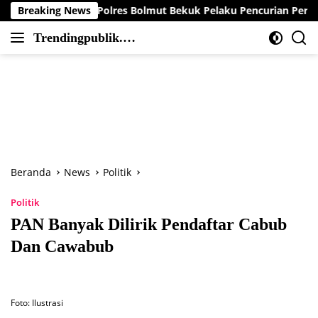
Langsung
m Resmob Polres Bolmut Bekuk Pelaku Pencurian Perahu di Daer
Breaking News
ke
Trendingpublik.co
konten
Berita
m
Trending,
Terbaru,Terkini
dan
Terpercaya
Beranda
News
Politik
Politik
PAN Banyak Dilirik Pendaftar Cabub
Dan Cawabub
Foto: Ilustrasi