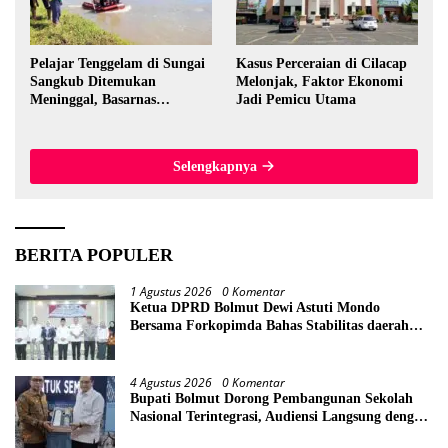
Pelajar Tenggelam di Sungai
Kasus Perceraian di Cilacap
Sangkub Ditemukan
Melonjak, Faktor Ekonomi
Meninggal, Basarnas
Jadi Pemicu Utama
Evakuasi Korban 600 Meter
dari Lokasi Awal
Selengkapnya
BERITA POPULER
1 Agustus 2026
0 Komentar
Ketua DPRD Bolmut Dewi Astuti Mondo
Bersama Forkopimda Bahas Stabilitas daerah
Perkuat Lintas Sektor
4 Agustus 2026
0 Komentar
Bupati Bolmut Dorong Pembangunan Sekolah
Nasional Terintegrasi, Audiensi Langsung dengan
Kemendikdasmen