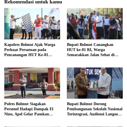
Rekomendasi untuk kamu
Kapolres Bolmut Ajak Warga
Bupati Bolmut Canangkan
Perkuat Persatuan pada
HUT ke-81 RI, Warga
Pencanangan HUT Ke-81
Semarakkan Jalan Sehat di
Kemerdekaan RI
Lapangan Kembar Boroko
Polres Bolmut Siagakan
Bupati Bolmut Dorong
Personel Hadapi Dampak El
Pembangunan Sekolah Nasional
Nino, Apel Gelar Pasukan
Terintegrasi, Audiensi Langsung
Perkuat Kesiapsiagaan Lintas
dengan Kemendikdasmen
Instansi