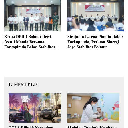
Ketua DPRD Bolmut Dewi
Sirajudin Lasena Pimpin Rakor
Astuti Mondo Bersama
Forkopimda, Perkuat Sinergi
Forkopimda Bahas Stabilitas
Jaga Stabilitas Bolmut
daerah Perkuat Lintas Sektor
LIFESTYLE
GTA 6 Rilis 19 November
Skrining Tumbuh Kembang