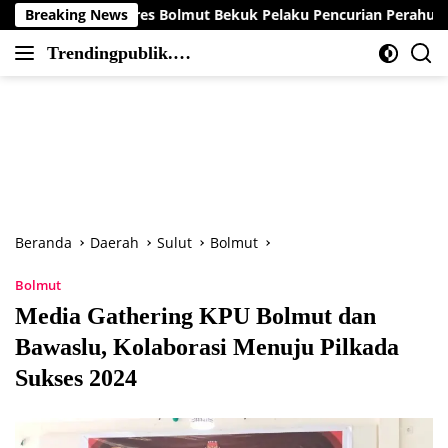
Langsung
Polres Bolmut Bekuk Pelaku Pencurian Perahu di Daerah Buol
Breaking News
ke
Trendingpublik.co
konten
Berita
m
Trending,
Terbaru,Terkini
dan
Terpercaya
Beranda
Daerah
Sulut
Bolmut
Bolmut
Media Gathering KPU Bolmut dan
Bawaslu, Kolaborasi Menuju Pilkada
Sukses 2024