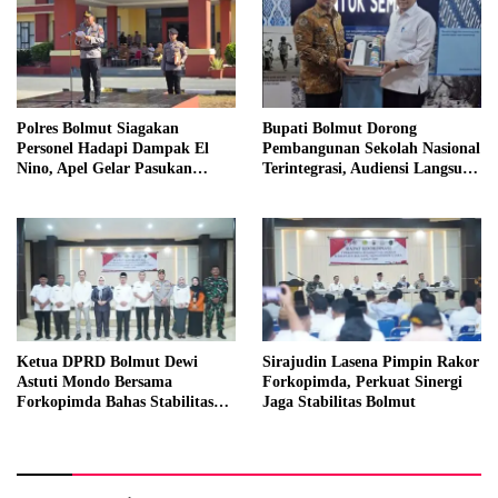
Polres Bolmut Siagakan
Bupati Bolmut Dorong
Personel Hadapi Dampak El
Pembangunan Sekolah Nasional
Nino, Apel Gelar Pasukan
Terintegrasi, Audiensi Langsung
Perkuat Kesiapsiagaan Lintas
dengan Kemendikdasmen
Instansi
Ketua DPRD Bolmut Dewi
Sirajudin Lasena Pimpin Rakor
Astuti Mondo Bersama
Forkopimda, Perkuat Sinergi
Forkopimda Bahas Stabilitas
Jaga Stabilitas Bolmut
daerah Perkuat Lintas Sektor