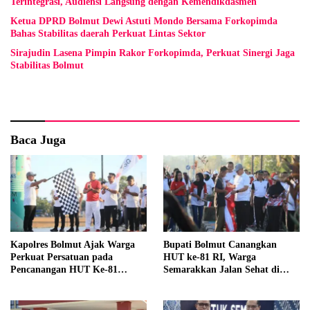
Terintegrasi, Audiensi Langsung dengan Kemendikdasmen
Ketua DPRD Bolmut Dewi Astuti Mondo Bersama Forkopimda
Bahas Stabilitas daerah Perkuat Lintas Sektor
Sirajudin Lasena Pimpin Rakor Forkopimda, Perkuat Sinergi Jaga
Stabilitas Bolmut
Baca Juga
Kapolres Bolmut Ajak Warga
Bupati Bolmut Canangkan
Perkuat Persatuan pada
HUT ke-81 RI, Warga
Pencanangan HUT Ke-81
Semarakkan Jalan Sehat di
Kemerdekaan RI
Lapangan Kembar Boroko