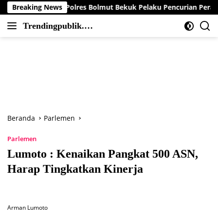
Langsung
Resmob Polres Bolmut Bekuk Pelaku Pencurian Perahu di Daerah
Breaking News
ke
Trendingpublik.co
konten
Berita
m
Trending,
Terbaru,Terkini
dan
Terpercaya
Beranda
Parlemen
Parlemen
Lumoto : Kenaikan Pangkat 500 ASN,
Harap Tingkatkan Kinerja
Arman Lumoto