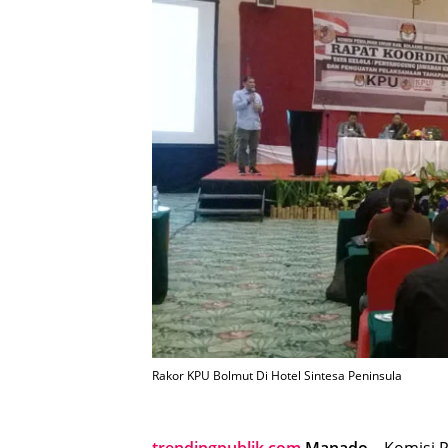
Rakor KPU Bolmut Di Hotel Sintesa Peninsula
trendingpublik.com
Manado –
Komisi 