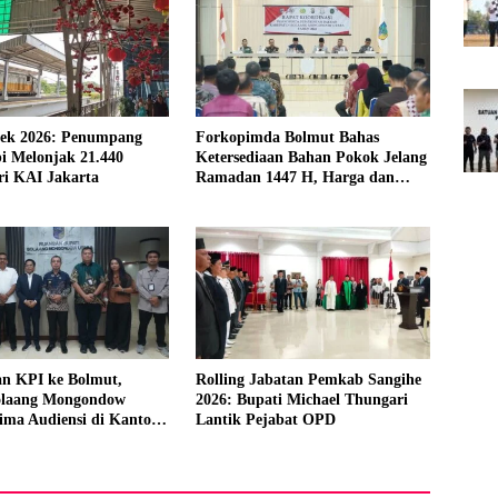
lek 2026: Penumpang
Forkopimda Bolmut Bahas
i Melonjak 21.440
Ketersediaan Bahan Pokok Jelang
ri KAI Jakarta
Ramadan 1447 H, Harga dan
Distribusi Jadi Sorotan
n KPI ke Bolmut,
Rolling Jabatan Pemkab Sangihe
olaang Mongondow
2026: Bupati Michael Thungari
ima Audiensi di Kantor
Lantik Pejabat OPD