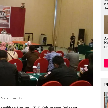
No
Tw
Fi
Ak
Ku
Du
P
Advertisements
Pemilihan Umum (KPU) Kabupaten Bolaang