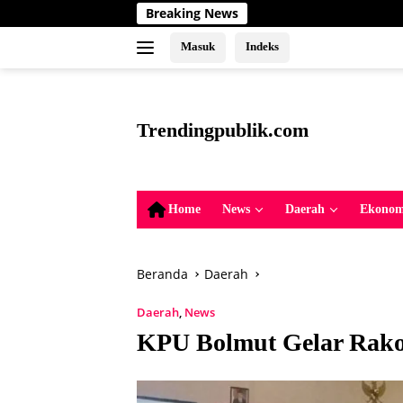
Langsung
Breaking News
Upaya Mel
ke
konten
Masuk
Indeks
tutup
Trendingpublik.com
Berita
Trending,
Terbaru,Terkini
Home
News
Daerah
Ekonom
dan
Terpercaya
Beranda
Daerah
Daerah
,
News
KPU Bolmut Gelar Rak