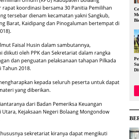
rapat koordinasi bersama 30 Panitia Pemilihan
Ce
yang tersebar dienam kecamatan yakni Sangkub,
Mo
Bi
ang Barat, Kaidipang dan Pinogaluman bertempat di
018).
olmut Faisal Husin dalam sambutannya,
 diikuti oleh PPK dan Sekretariat dalam rangka
Pe
ngan dan penguatan pelaksanaan tahapan Pilkada
Su
i Tahun 2018.
Di
Me
 mengharapkan kepada seluruh peserta untuk dapat
Ev
Me
teri yang diberikan.
Aw
diantaranya dari Badan Pemeriksa Keuangan
i Utara, Kejaksaan Negeri Bolaang Mongondow
BE
.
ususnya sekretariat kiranya dapat mengikuti