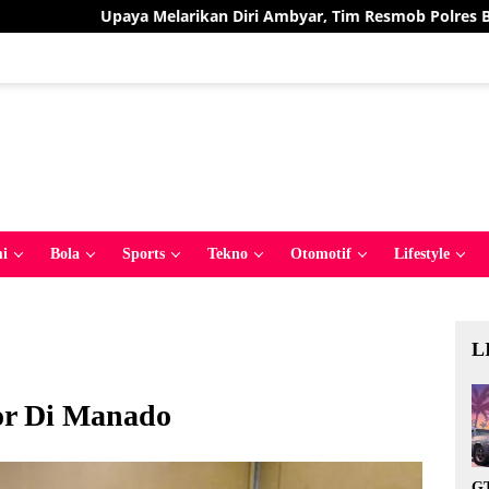
arikan Diri Ambyar, Tim Resmob Polres Bolmut Bekuk Pelaku Pe
i
Bola
Sports
Tekno
Otomotif
Lifestyle
L
or Di Manado
GT