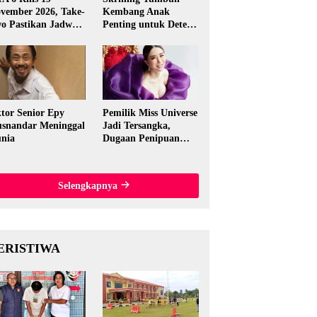
vember 2026, Take-
Kembang Anak
o Pastikan Jadwal
Penting untuk Deteksi
nal
Dini Gangguan
Perkembangan
tor Senior Epy
Pemilik Miss Universe
snandar Meninggal
Jadi Tersangka,
nia
Dugaan Penipuan
Rp15,5 Miliar
Mengguncang
Thailand
Selengkapnya
ERISTIWA