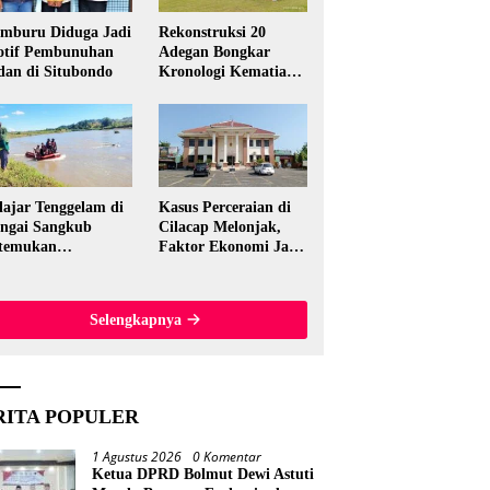
mburu Diduga Jadi
Rekonstruksi 20
tif Pembunuhan
Adegan Bongkar
dan di Situbondo
Kronologi Kematian
Candri Wartabone di
Bolmut
lajar Tenggelam di
Kasus Perceraian di
ngai Sangkub
Cilacap Melonjak,
temukan
Faktor Ekonomi Jadi
ninggal, Basarnas
Pemicu Utama
akuasi Korban 600
ter dari Lokasi
Selengkapnya
al
RITA POPULER
1 Agustus 2026
0 Komentar
Ketua DPRD Bolmut Dewi Astuti