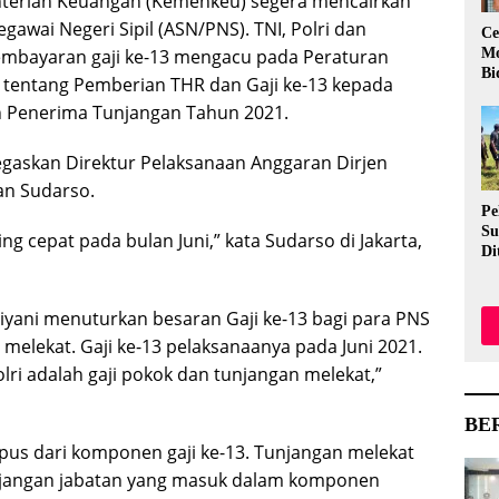
erian Keuangan (Kemenkeu) segera mencairkan
egawai Negeri Sipil (ASN/PNS). TNI, Polri dan
Ce
Mo
Pembayaran gaji ke-13 mengacu pada Peraturan
Bi
tentang Pemberian THR dan Gaji ke-13 kepada
n Penerima Tunjangan Tahun 2021.
tegaskan Direktur Pelaksanaan Anggaran Dirjen
n Sudarso.
Pe
Su
ing cepat pada bulan Juni,” kata Sudarso di Jakarta,
Di
Me
Ev
Me
iyani menuturkan besaran Gaji ke-13 bagi para PNS
Aw
 melekat. Gaji ke-13 pelaksanaanya pada Juni 2021.
olri adalah gaji pokok dan tunjangan melekat,”
BE
apus dari komponen gaji ke-13. Tunjangan melekat
tunjangan jabatan yang masuk dalam komponen