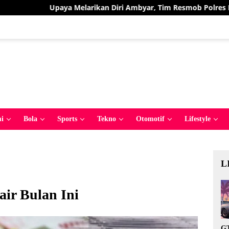
a Melarikan Diri Ambyar, Tim Resmob Polres Bolmut Bekuk Pela
i
Bola
Sports
Tekno
Otomotif
Lifestyle
L
ir Bulan Ini
GT