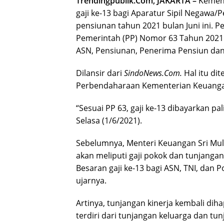
Trendingpublik.Com, JAKARTA –
Kement
gaji ke-13 bagi Aparatur Sipil Negawa/P
pensiunan tahun 2021 bulan Juni ini. 
Pemerintah (PP) Nomor 63 Tahun 2021 
ASN, Pensiunan, Penerima Pensiun da
Dilansir dari
SindoNews.Com.
Hal itu di
Perbendaharaan Kementerian Keuanga
“Sesuai PP 63, gaji ke-13 dibayarkan pal
Selasa (1/6/2021).
Sebelumnya, Menteri Keuangan Sri Mul
akan meliputi gaji pokok dan tunjangan
Besaran gaji ke-13 bagi ASN, TNI, dan P
ujarnya.
Artinya, tunjangan kinerja kembali dih
terdiri dari tunjangan keluarga dan 