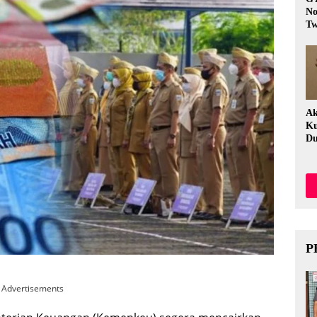
No
Tw
Fi
Ak
Ku
Du
P
Advertisements