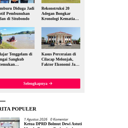
mburu Diduga Jadi
Rekonstruksi 20
tif Pembunuhan
Adegan Bongkar
dan di Situbondo
Kronologi Kematian
Candri Wartabone di
Bolmut
lajar Tenggelam di
Kasus Perceraian di
ngai Sangkub
Cilacap Melonjak,
temukan
Faktor Ekonomi Jadi
ninggal, Basarnas
Pemicu Utama
akuasi Korban 600
ter dari Lokasi
Selengkapnya
al
RITA POPULER
1 Agustus 2026
0 Komentar
Ketua DPRD Bolmut Dewi Astuti