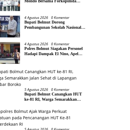
Mondo Bersama Forkopimda
Bahas Stabilitas daerah Perkuat
Lintas Sektor
4 Agustus 2026
0 Komentar
Bupati Bolmut Dorong
Pembangunan Sekolah Nasional
Terintegrasi, Audiensi Langsung
dengan Kemendikdasmen
4 Agustus 2026
0 Komentar
Polres Bolmut Siagakan Personel
Hadapi Dampak El Nino, Apel
Gelar Pasukan Perkuat
Kesiapsiagaan Lintas Instansi
5 Agustus 2026
0 Komentar
Bupati Bolmut Canangkan HUT
ke-81 RI, Warga Semarakkan
Jalan Sehat di Lapangan Kembar
Boroko
5 Agustus 2026
0 Komentar