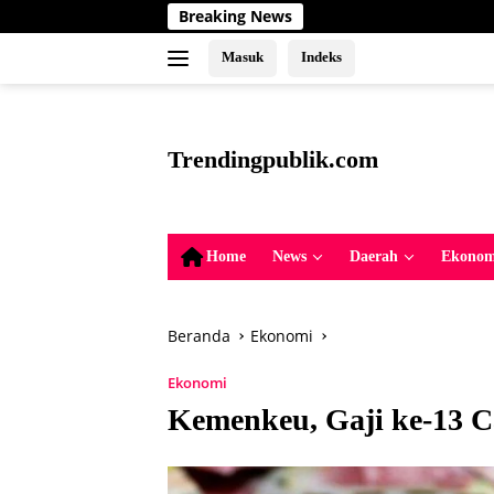
Langsung
Breaking News
Upay
ke
konten
Masuk
Indeks
tutup
Trendingpublik.com
Berita
Trending,
Terbaru,Terkini
Home
News
Daerah
Ekonom
dan
Terpercaya
Beranda
Ekonomi
Ekonomi
Kemenkeu, Gaji ke-13 Ca