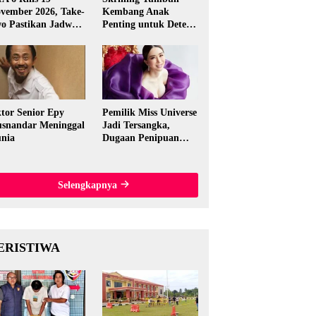
vember 2026, Take-
Kembang Anak
o Pastikan Jadwal
Penting untuk Deteksi
nal
Dini Gangguan
Perkembangan
tor Senior Epy
Pemilik Miss Universe
snandar Meninggal
Jadi Tersangka,
nia
Dugaan Penipuan
Rp15,5 Miliar
Mengguncang
Thailand
Selengkapnya
ERISTIWA