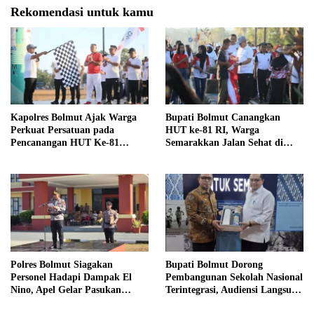
Rekomendasi untuk kamu
Kapolres Bolmut Ajak Warga
Bupati Bolmut Canangkan
Perkuat Persatuan pada
HUT ke-81 RI, Warga
Pencanangan HUT Ke-81
Semarakkan Jalan Sehat di
Kemerdekaan RI
Lapangan Kembar Boroko
Polres Bolmut Siagakan
Bupati Bolmut Dorong
Personel Hadapi Dampak El
Pembangunan Sekolah Nasional
Nino, Apel Gelar Pasukan
Terintegrasi, Audiensi Langsung
Perkuat Kesiapsiagaan Lintas
dengan Kemendikdasmen