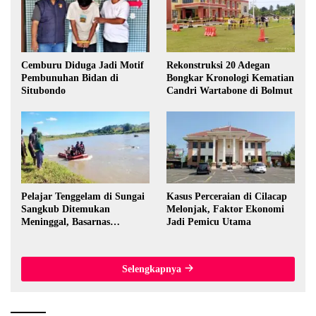
Cemburu Diduga Jadi Motif
Rekonstruksi 20 Adegan
Pembunuhan Bidan di
Bongkar Kronologi Kematian
Situbondo
Candri Wartabone di Bolmut
Pelajar Tenggelam di Sungai
Kasus Perceraian di Cilacap
Sangkub Ditemukan
Melonjak, Faktor Ekonomi
Meninggal, Basarnas
Jadi Pemicu Utama
Evakuasi Korban 600 Meter
dari Lokasi Awal
Selengkapnya