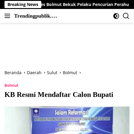
Langsung
Polres Bolmut Bekuk Pelaku Pencurian Perahu di Daerah Buol
Breaking News
ke
Trendingpublik.co
konten
Berita
m
Trending,
Terbaru,Terkini
dan
Terpercaya
Beranda
Daerah
Sulut
Bolmut
Bolmut
KB Resmi Mendaftar Calon Bupati