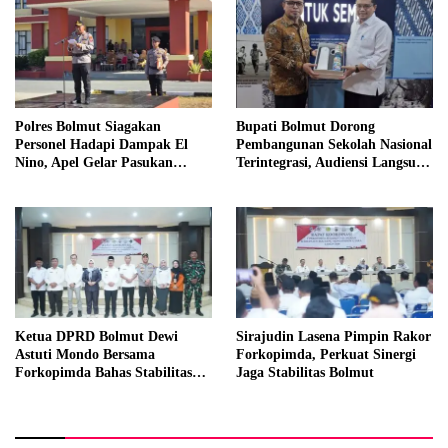
Polres Bolmut Siagakan
Bupati Bolmut Dorong
Personel Hadapi Dampak El
Pembangunan Sekolah Nasional
Nino, Apel Gelar Pasukan
Terintegrasi, Audiensi Langsung
Perkuat Kesiapsiagaan Lintas
dengan Kemendikdasmen
Instansi
Ketua DPRD Bolmut Dewi
Sirajudin Lasena Pimpin Rakor
Astuti Mondo Bersama
Forkopimda, Perkuat Sinergi
Forkopimda Bahas Stabilitas
Jaga Stabilitas Bolmut
daerah Perkuat Lintas Sektor