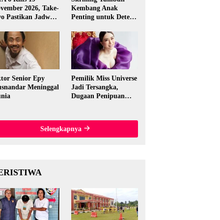
vember 2026, Take-
Kembang Anak
o Pastikan Jadwal
Penting untuk Deteksi
nal
Dini Gangguan
Perkembangan
tor Senior Epy
Pemilik Miss Universe
snandar Meninggal
Jadi Tersangka,
nia
Dugaan Penipuan
Rp15,5 Miliar
Mengguncang
Thailand
Selengkapnya
ERISTIWA