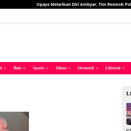
Upaya Melarikan Diri Ambyar, Tim Resmob Polres Bolmu
i
Bola
Sports
Tekno
Otomotif
Lifestyle
L
GT