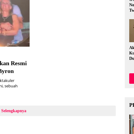
No
Tw
Fi
Ak
Ku
Du
ikan Resmi
Byron
ktakuler
ni, sebuah
P
Selengkapnya