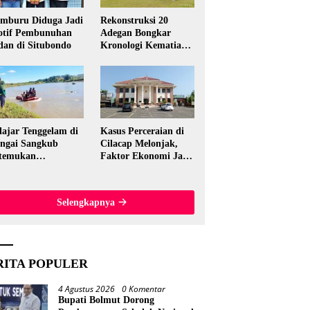
mburu Diduga Jadi
Rekonstruksi 20
tif Pembunuhan
Adegan Bongkar
dan di Situbondo
Kronologi Kematian
Candri Wartabone di
Bolmut
lajar Tenggelam di
Kasus Perceraian di
ngai Sangkub
Cilacap Melonjak,
temukan
Faktor Ekonomi Jadi
ninggal, Basarnas
Pemicu Utama
akuasi Korban 600
ter dari Lokasi
Selengkapnya
al
RITA POPULER
4 Agustus 2026
0 Komentar
Bupati Bolmut Dorong