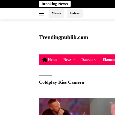
Langsung
Breaking News
ke
konten
Masuk
Indeks
tutup
Trendingpublik.com
Berita
Trending,
Terbaru,Terkini
Home
News
Daerah
Ekonom
dan
Terpercaya
Coldplay Kiss Camera