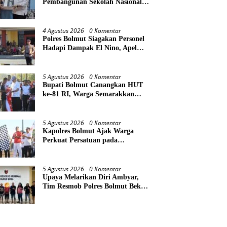
Pembangunan Sekolah Nasional
Terintegrasi, Audiensi Langsung
dengan Kemendikdasmen
4 Agustus 2026
0 Komentar
Polres Bolmut Siagakan Personel
Hadapi Dampak El Nino, Apel
Gelar Pasukan Perkuat
Kesiapsiagaan Lintas Instansi
5 Agustus 2026
0 Komentar
Bupati Bolmut Canangkan HUT
ke-81 RI, Warga Semarakkan
Jalan Sehat di Lapangan Kembar
Boroko
5 Agustus 2026
0 Komentar
Kapolres Bolmut Ajak Warga
Perkuat Persatuan pada
Pencanangan HUT Ke-81
Kemerdekaan RI
5 Agustus 2026
0 Komentar
Upaya Melarikan Diri Ambyar,
Tim Resmob Polres Bolmut Bekuk
Pelaku Pencurian Perahu di
Daerah Buol