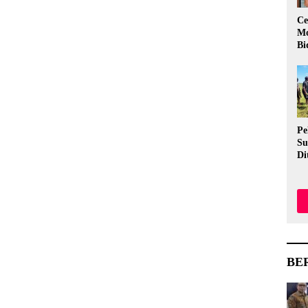
Ce
Mo
Bi
Pe
Su
Di
Me
Ev
Me
Aw
BE