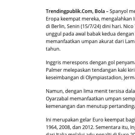
Trendingpublik.Com, Bola –
Spanyol me
Eropa keempat mereka, mengalahkan In
di Berlin, Senin (15/7/24) dini hari. N
unggul pada awal babak kedua dengan 
memanfaatkan umpan akurat dari Lami
tahun.
Inggris merespons dengan gol penyam
Palmer melepaskan tendangan kaki kiri 
keseimbangan di Olympiastadion, Jerm
Namun, dengan lima menit tersisa dal
Oyarzabal memanfaatkan umpan sempu
kemenangan dan menutup pertandingan 
Ini merupakan gelar Euro keempat bag
1964, 2008, dan 2012. Sementara itu, 
dari Italia melalui adu penalti di Euro 2