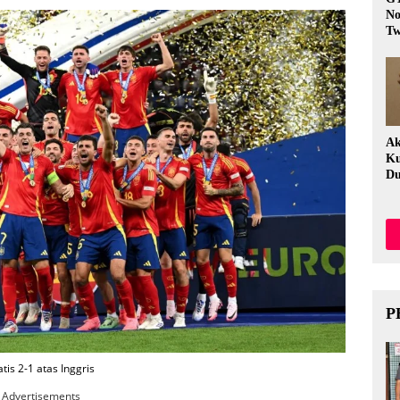
No
Tw
Fi
Ak
Ku
Du
P
s 2-1 atas Inggris
Advertisements