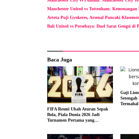
Manchester City vs Fulham: Manchester City T
Manchester United vs Tottenham: Kemenangan 
Arteta Puji Gyokeres, Arsenal Puncaki Klaseme
Bali United vs Persebaya: Duel Sarat Gengsi di
Baca Juga
Gaji Lion
Setengah 
Termahal
FIFA Resmi Ubah Aturan Sepak
Bola, Piala Dunia 2026 Jadi
Turnamen Pertama yang
Terapkan Regulasi Baru