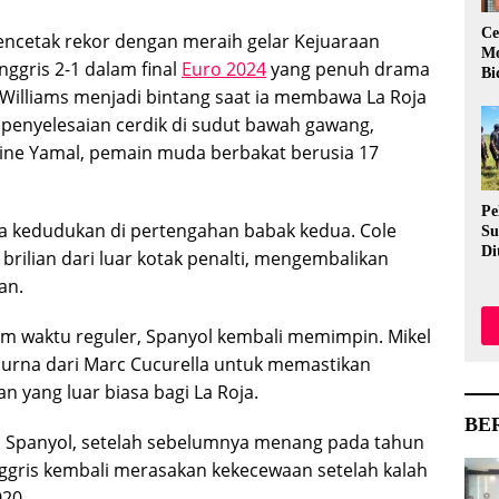
Ce
ncetak rekor dengan meraih gelar Kejuaraan
Mo
ggris 2-1 dalam final
Euro 2024
yang penuh drama
Bi
ico Williams menjadi bintang saat ia membawa La Roja
penyelesaian cerdik di sudut bawah gawang,
ne Yamal, pemain muda berbakat berusia 17
Pe
a kedudukan di pertengahan babak kedua. Cole
Su
Di
brilian dari luar kotak penalti, mengembalikan
Me
an.
Ev
Me
Aw
am waktu reguler, Spanyol kembali memimpin. Mikel
rna dari Marc Cucurella untuk memastikan
yang luar biasa bagi La Roja.
BE
i Spanyol, setelah sebelumnya menang pada tahun
Inggris kembali merasakan kekecewaan setelah kalah
020.