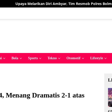
ikan Diri Ambyar, Tim Resmob Polres Bolmut Bekuk Pelaku Pencu
i
Bola
Sports
Tekno
Otomotif
Lifestyle
L
4, Menang Dramatis 2-1 atas
GT