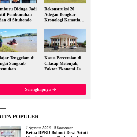
mburu Diduga Jadi
Rekonstruksi 20
tif Pembunuhan
Adegan Bongkar
dan di Situbondo
Kronologi Kematian
Candri Wartabone di
Bolmut
lajar Tenggelam di
Kasus Perceraian di
ngai Sangkub
Cilacap Melonjak,
temukan
Faktor Ekonomi Jadi
ninggal, Basarnas
Pemicu Utama
akuasi Korban 600
ter dari Lokasi
Selengkapnya
al
RITA POPULER
1 Agustus 2026
0 Komentar
Ketua DPRD Bolmut Dewi Astuti