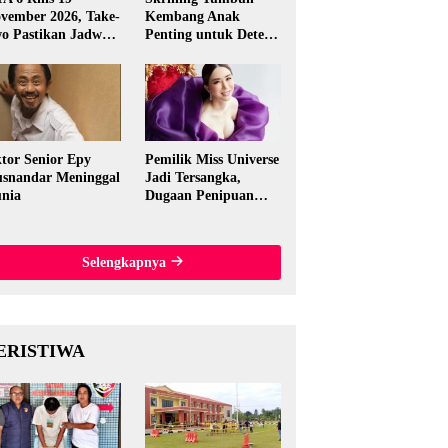
vember 2026, Take-
Kembang Anak
o Pastikan Jadwal
Penting untuk Deteksi
nal
Dini Gangguan
Perkembangan
tor Senior Epy
Pemilik Miss Universe
snandar Meninggal
Jadi Tersangka,
nia
Dugaan Penipuan
Rp15,5 Miliar
Mengguncang
Thailand
Selengkapnya
ERISTIWA