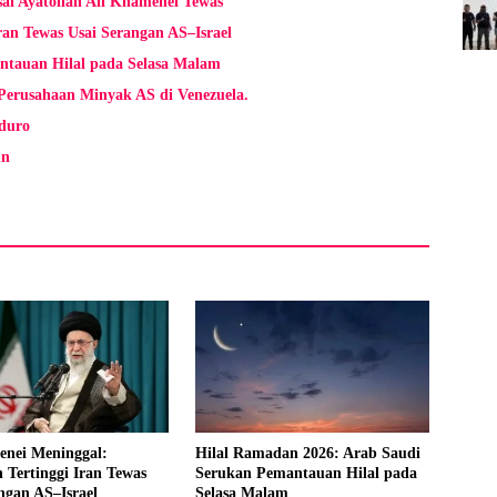
ai Ayatollah Ali Khamenei Tewas
an Tewas Usai Serangan AS–Israel
ntauan Hilal pada Selasa Malam
erusahaan Minyak AS di Venezuela.
duro
un
enei Meninggal:
Hilal Ramadan 2026: Arab Saudi
Tertinggi Iran Tewas
Serukan Pemantauan Hilal pada
ngan AS–Israel
Selasa Malam