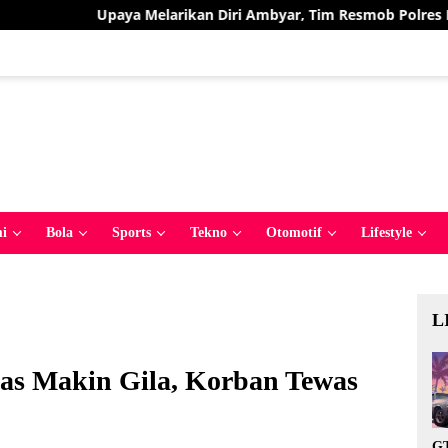
arikan Diri Ambyar, Tim Resmob Polres Bolmut Bekuk Pelaku Pe
i
Bola
Sports
Tekno
Otomotif
Lifestyle
L
as Makin Gila, Korban Tewas
GT