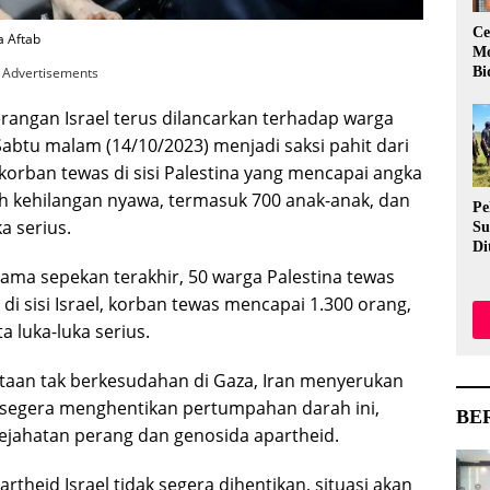
Ce
a Aftab
Mo
Bi
Advertisements
rangan Israel terus dilancarkan terhadap warga
abtu malam (14/10/2023) menjadi saksi pahit dari
korban tewas di sisi Palestina yang mencapai angka
h kehilangan nyawa, termasuk 700 anak-anak, dan
Pe
a serius.
Su
Di
Me
elama sepekan terakhir, 50 warga Palestina tewas
Ev
 di sisi Israel, korban tewas mencapai 1.300 orang,
Me
Aw
a luka-luka serius.
aan tak berkesudahan di Gaza, Iran menyerukan
 segera menghentikan pertumpahan darah ini,
BE
kejahatan perang dan genosida apartheid.
rtheid Israel tidak segera dihentikan, situasi akan