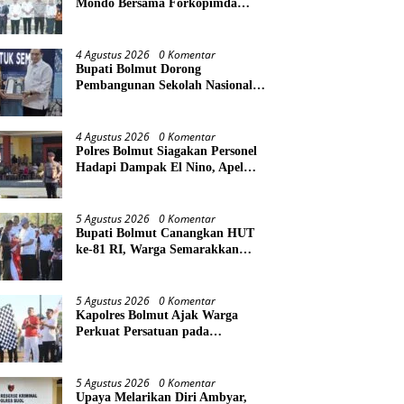
Mondo Bersama Forkopimda
Bahas Stabilitas daerah Perkuat
Lintas Sektor
4 Agustus 2026
0 Komentar
Bupati Bolmut Dorong
Pembangunan Sekolah Nasional
Terintegrasi, Audiensi Langsung
dengan Kemendikdasmen
4 Agustus 2026
0 Komentar
Polres Bolmut Siagakan Personel
Hadapi Dampak El Nino, Apel
Gelar Pasukan Perkuat
Kesiapsiagaan Lintas Instansi
5 Agustus 2026
0 Komentar
Bupati Bolmut Canangkan HUT
ke-81 RI, Warga Semarakkan
Jalan Sehat di Lapangan Kembar
Boroko
5 Agustus 2026
0 Komentar
Kapolres Bolmut Ajak Warga
Perkuat Persatuan pada
Pencanangan HUT Ke-81
Kemerdekaan RI
5 Agustus 2026
0 Komentar
Upaya Melarikan Diri Ambyar,