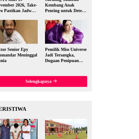
vember 2026, Take-
Kembang Anak
o Pastikan Jadwal
Penting untuk Deteksi
nal
Dini Gangguan
Perkembangan
tor Senior Epy
Pemilik Miss Universe
snandar Meninggal
Jadi Tersangka,
nia
Dugaan Penipuan
Rp15,5 Miliar
Mengguncang
Thailand
Selengkapnya
ERISTIWA