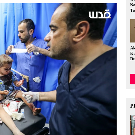
No
Tw
Fi
Ak
Ku
Du
P