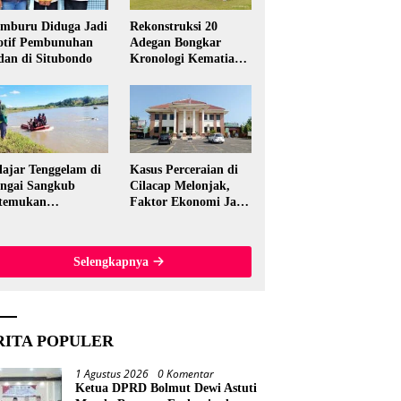
mburu Diduga Jadi
Rekonstruksi 20
tif Pembunuhan
Adegan Bongkar
dan di Situbondo
Kronologi Kematian
Candri Wartabone di
Bolmut
lajar Tenggelam di
Kasus Perceraian di
ngai Sangkub
Cilacap Melonjak,
temukan
Faktor Ekonomi Jadi
ninggal, Basarnas
Pemicu Utama
akuasi Korban 600
ter dari Lokasi
Selengkapnya
al
RITA POPULER
1 Agustus 2026
0 Komentar
Ketua DPRD Bolmut Dewi Astuti