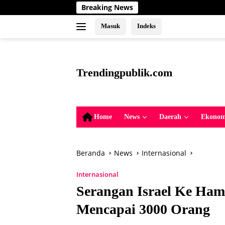
Langsung
Breaking News
Upaya Mel
ke
konten
Masuk
Indeks
tutup
Trendingpublik.com
Berita
Trending,
Terbaru,Terkini
Home
News
Daerah
Ekonom
dan
Terpercaya
Beranda
News
Internasional
Internasional
Serangan Israel Ke Ham
Mencapai 3000 Orang