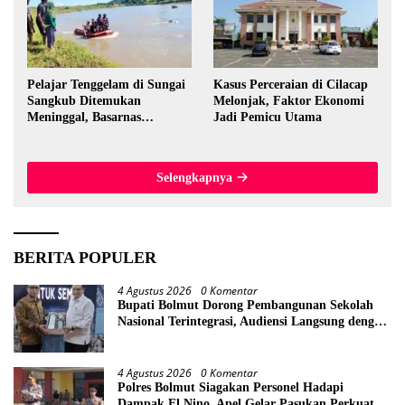
Pelajar Tenggelam di Sungai
Kasus Perceraian di Cilacap
Sangkub Ditemukan
Melonjak, Faktor Ekonomi
Meninggal, Basarnas
Jadi Pemicu Utama
Evakuasi Korban 600 Meter
dari Lokasi Awal
Selengkapnya
BERITA POPULER
4 Agustus 2026
0 Komentar
Bupati Bolmut Dorong Pembangunan Sekolah
Nasional Terintegrasi, Audiensi Langsung dengan
Kemendikdasmen
4 Agustus 2026
0 Komentar
Polres Bolmut Siagakan Personel Hadapi
Dampak El Nino, Apel Gelar Pasukan Perkuat