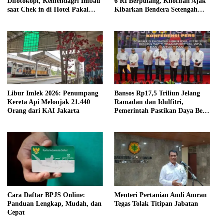
Difotokopi, Kemendagri Imbau
6 RI Berpulang, Khofifah Ajak
saat Chek in di Hotel Pakai
Kibarkan Bendera Setengah
Identitas Lain
Tiang
Libur Imlek 2026: Penumpang
Bansos Rp17,5 Triliun Jelang
Kereta Api Melonjak 21.440
Ramadan dan Idulfitri,
Orang dari KAI Jakarta
Pemerintah Pastikan Daya Beli
Terjaga
Cara Daftar BPJS Online:
Menteri Pertanian Andi Amran
Panduan Lengkap, Mudah, dan
Tegas Tolak Titipan Jabatan
Cepat