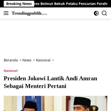
Langsung
 Polres Bolmut Bekuk Pelaku Pencurian Perahu di Daerah Buol
Breaking News
ke
Trendingpublik.co
konten
Berita
m
Trending,
Terbaru,Terkini
dan
Terpercaya
Beranda
News
Nasional
Nasional
Presiden Jokowi Lantik Andi Amran
Sebagai Menteri Pertani