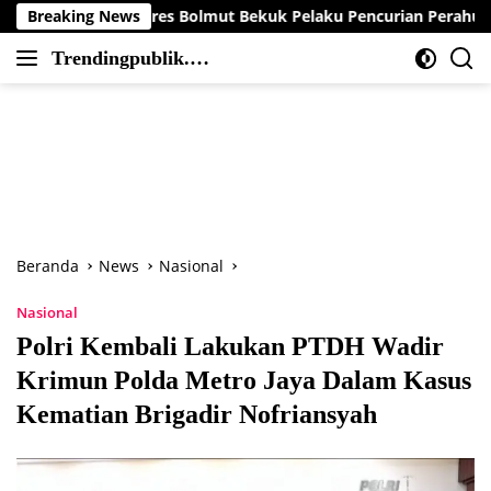
Langsung
 Polres Bolmut Bekuk Pelaku Pencurian Perahu di Daerah Buol
Breaking News
ke
Trendingpublik.co
konten
Berita
m
Trending,
Terbaru,Terkini
dan
Terpercaya
Beranda
News
Nasional
Nasional
Polri Kembali Lakukan PTDH Wadir
Krimun Polda Metro Jaya Dalam Kasus
Kematian Brigadir Nofriansyah