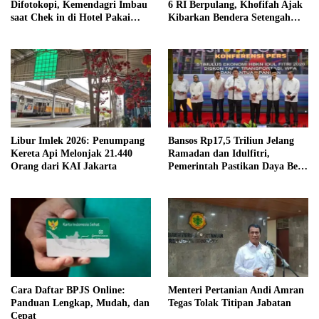
Difotokopi, Kemendagri Imbau
6 RI Berpulang, Khofifah Ajak
saat Chek in di Hotel Pakai
Kibarkan Bendera Setengah
Identitas Lain
Tiang
Libur Imlek 2026: Penumpang
Bansos Rp17,5 Triliun Jelang
Kereta Api Melonjak 21.440
Ramadan dan Idulfitri,
Orang dari KAI Jakarta
Pemerintah Pastikan Daya Beli
Terjaga
Cara Daftar BPJS Online:
Menteri Pertanian Andi Amran
Panduan Lengkap, Mudah, dan
Tegas Tolak Titipan Jabatan
Cepat