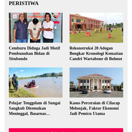
PERISTIWA
Cemburu Diduga Jadi Motif
Rekonstruksi 20 Adegan
Pembunuhan Bidan di
Bongkar Kronologi Kematian
Situbondo
Candri Wartabone di Bolmut
Pelajar Tenggelam di Sungai
Kasus Perceraian di Cilacap
Sangkub Ditemukan
Melonjak, Faktor Ekonomi
Meninggal, Basarnas
Jadi Pemicu Utama
Evakuasi Korban 600 Meter
dari Lokasi Awal