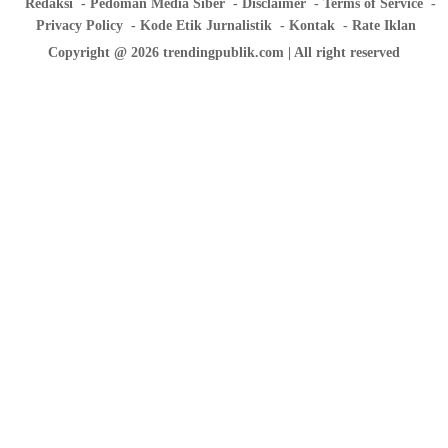
Redaksi
Pedoman Media Siber
Disclaimer
Terms of Service
Privacy Policy
Kode Etik Jurnalistik
Kontak
Rate Iklan
Copyright @ 2026 trendingpublik.com | All right reserved