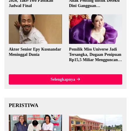
2026, Take-Two Pastikan
Anak Penting untuk Deteksi
Jadwal Final
Dini Gangguan
Perkembangan
Aktor Senior Epy Kusnandar
Pemilik Miss Universe Jadi
Meninggal Dunia
Tersangka, Dugaan Penipuan
Rp15,5 Miliar Mengguncang
Thailand
Selengkapnya
PERISTIWA