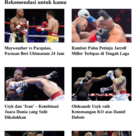
Rekomendasi untuk kamu
Mayweather vs Pacquiao,
Rambut Palsu Petinju Jarrell
Pacman Beri Ultimatum 24 Jam
Miller Terlepas di Tengah Laga
Usyk dan ‘Ivan’ – Kombinasi
Oleksandr Usyk raih
Juara Dunia yang Sulit
Kemenangan KO atas Daniel
Dikalahkan
Dubois