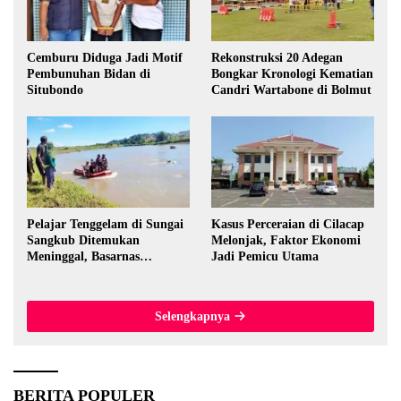
Cemburu Diduga Jadi Motif
Rekonstruksi 20 Adegan
Pembunuhan Bidan di
Bongkar Kronologi Kematian
Situbondo
Candri Wartabone di Bolmut
Pelajar Tenggelam di Sungai
Kasus Perceraian di Cilacap
Sangkub Ditemukan
Melonjak, Faktor Ekonomi
Meninggal, Basarnas
Jadi Pemicu Utama
Evakuasi Korban 600 Meter
dari Lokasi Awal
Selengkapnya
BERITA POPULER