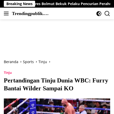
Langsung
Polres Bolmut Bekuk Pelaku Pencurian Perahu di Daerah Buol
Breaking News
ke
Trendingpublik.co
konten
Berita
m
Trending,
Terbaru,Terkini
dan
Terpercaya
Beranda
Sports
Tinju
Tinju
Pertandingan Tinju Dunia WBC: Furry
Bantai Wilder Sampai KO