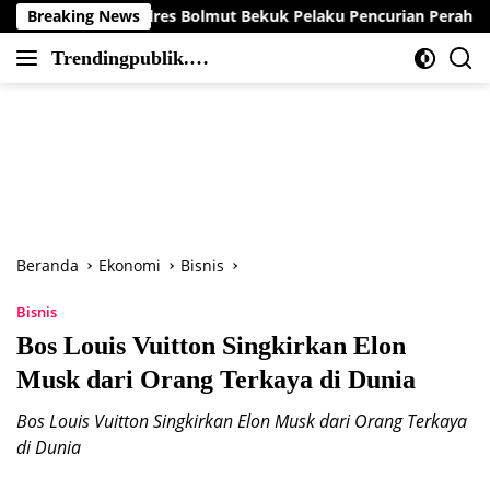
Langsung
b Polres Bolmut Bekuk Pelaku Pencurian Perahu di Daerah Buol
Breaking News
ke
Trendingpublik.co
konten
Berita
m
Trending,
Terbaru,Terkini
dan
Terpercaya
Beranda
Ekonomi
Bisnis
Bisnis
Bos Louis Vuitton Singkirkan Elon
Musk dari Orang Terkaya di Dunia
Bos Louis Vuitton Singkirkan Elon Musk dari Orang Terkaya
di Dunia