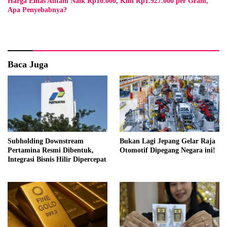
Harga Emas Antam Naik Rp10.000, Kini Rp1.927.000 per Gram,
Apa Penyebabnya?
Baca Juga
Subholding Downstream
Bukan Lagi Jepang Gelar Raja
Pertamina Resmi Dibentuk,
Otomotif Dipegang Negara ini!
Integrasi Bisnis Hilir Dipercepat