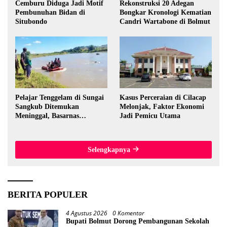
Cemburu Diduga Jadi Motif
Rekonstruksi 20 Adegan
Pembunuhan Bidan di
Bongkar Kronologi Kematian
Situbondo
Candri Wartabone di Bolmut
Pelajar Tenggelam di Sungai
Kasus Perceraian di Cilacap
Sangkub Ditemukan
Melonjak, Faktor Ekonomi
Meninggal, Basarnas
Jadi Pemicu Utama
Evakuasi Korban 600 Meter
dari Lokasi Awal
Selengkapnya
BERITA POPULER
4 Agustus 2026
0 Komentar
Bupati Bolmut Dorong Pembangunan Sekolah