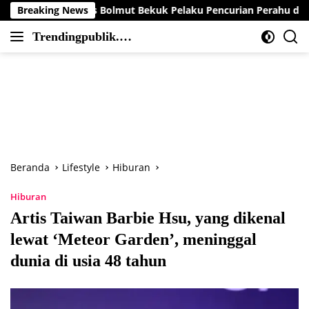
Langsung
olres Bolmut Bekuk Pelaku Pencurian Perahu di Daerah Buol
Breaking News
ke
Trendingpublik.co
konten
Berita
m
Trending,
Terbaru,Terkini
dan
Terpercaya
Beranda
Lifestyle
Hiburan
Hiburan
Artis Taiwan Barbie Hsu, yang dikenal
lewat ‘Meteor Garden’, meninggal
dunia di usia 48 tahun