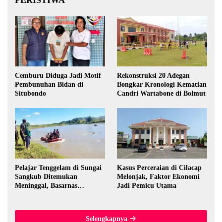
PERISTIWA
Cemburu Diduga Jadi Motif
Rekonstruksi 20 Adegan
Pembunuhan Bidan di
Bongkar Kronologi Kematian
Situbondo
Candri Wartabone di Bolmut
Pelajar Tenggelam di Sungai
Kasus Perceraian di Cilacap
Sangkub Ditemukan
Melonjak, Faktor Ekonomi
Meninggal, Basarnas
Jadi Pemicu Utama
Evakuasi Korban 600 Meter
dari Lokasi Awal
Selengkapnya