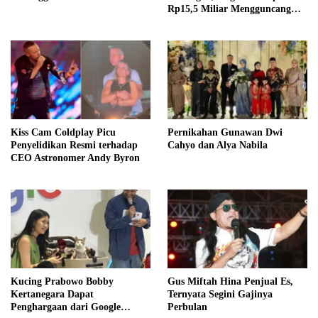
Rp15,5 Miliar Mengguncang
Thailand
Kiss Cam Coldplay Picu
Pernikahan Gunawan Dwi
Penyelidikan Resmi terhadap
Cahyo dan Alya Nabila
CEO Astronomer Andy Byron
Kucing Prabowo Bobby
Gus Miftah Hina Penjual Es,
Kertanegara Dapat
Ternyata Segini Gajinya
Penghargaan dari Google
Perbulan