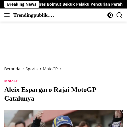
Langsung
Polres Bolmut Bekuk Pelaku Pencurian Perahu di Daerah Buol
Breaking News
ke
Trendingpublik.co
konten
Berita
m
Trending,
Terbaru,Terkini
dan
Terpercaya
Beranda
Sports
MotoGP
MotoGP
Aleix Espargaro Rajai MotoGP
Catalunya