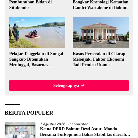
Pembunuhan Bidan di
Bongkar Kronologi Kematian
Situbondo
Candri Wartabone di Bolmut
Pelajar Tenggelam di Sungai
Kasus Perceraian di Cilacap
Sangkub Ditemukan
Melonjak, Faktor Ekonomi
Meninggal, Basarnas
Jadi Pemicu Utama
Evakuasi Korban 600 Meter
dari Lokasi Awal
Selengkapnya
BERITA POPULER
1 Agustus 2026
0 Komentar
Ketua DPRD Bolmut Dewi Astuti Mondo
Bersama Forkopimda Bahas Stabilitas daerah