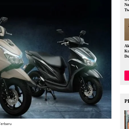
No
Tw
Fi
Ak
Ku
Du
P
Terbaru