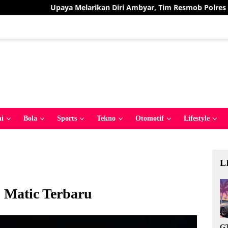
Melarikan Diri Ambyar, Tim Resmob Polres Bolmut Bekuk Pelaku
i
Bola
Sports
Tekno
Otomotif
Lifestyle
L
Matic Terbaru
GT