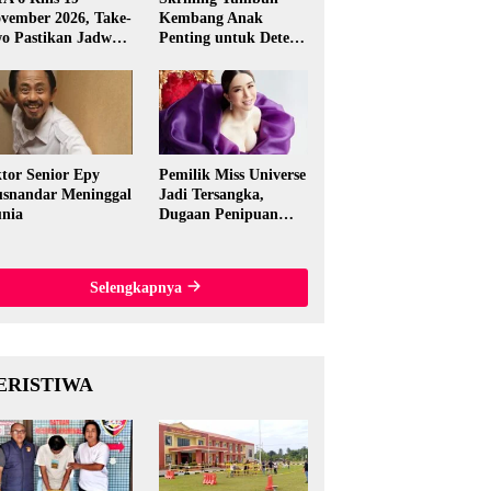
vember 2026, Take-
Kembang Anak
o Pastikan Jadwal
Penting untuk Deteksi
nal
Dini Gangguan
Perkembangan
tor Senior Epy
Pemilik Miss Universe
snandar Meninggal
Jadi Tersangka,
nia
Dugaan Penipuan
Rp15,5 Miliar
Mengguncang
Thailand
Selengkapnya
ERISTIWA