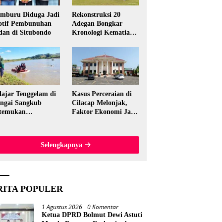
mburu Diduga Jadi
Rekonstruksi 20
tif Pembunuhan
Adegan Bongkar
dan di Situbondo
Kronologi Kematian
Candri Wartabone di
Bolmut
lajar Tenggelam di
Kasus Perceraian di
ngai Sangkub
Cilacap Melonjak,
temukan
Faktor Ekonomi Jadi
ninggal, Basarnas
Pemicu Utama
akuasi Korban 600
ter dari Lokasi
Selengkapnya
al
RITA POPULER
1 Agustus 2026
0 Komentar
Ketua DPRD Bolmut Dewi Astuti