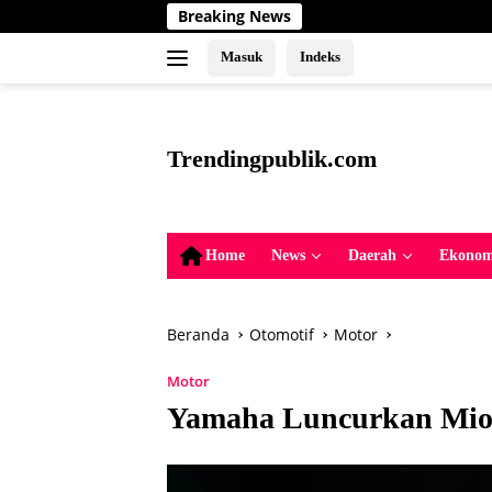
Langsung
Breaking News
Upaya 
ke
konten
Masuk
Indeks
tutup
Trendingpublik.com
Berita
Trending,
Terbaru,Terkini
Home
News
Daerah
Ekonom
dan
Terpercaya
Beranda
Otomotif
Motor
Motor
Yamaha Luncurkan Mio 