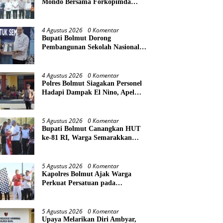
Mondo Bersama Forkopimda
Bahas Stabilitas daerah Perkuat
Lintas Sektor
4 Agustus 2026
0 Komentar
Bupati Bolmut Dorong
Pembangunan Sekolah Nasional
Terintegrasi, Audiensi Langsung
dengan Kemendikdasmen
4 Agustus 2026
0 Komentar
Polres Bolmut Siagakan Personel
Hadapi Dampak El Nino, Apel
Gelar Pasukan Perkuat
Kesiapsiagaan Lintas Instansi
5 Agustus 2026
0 Komentar
Bupati Bolmut Canangkan HUT
ke-81 RI, Warga Semarakkan
Jalan Sehat di Lapangan Kembar
Boroko
5 Agustus 2026
0 Komentar
Kapolres Bolmut Ajak Warga
Perkuat Persatuan pada
Pencanangan HUT Ke-81
Kemerdekaan RI
5 Agustus 2026
0 Komentar
Upaya Melarikan Diri Ambyar,