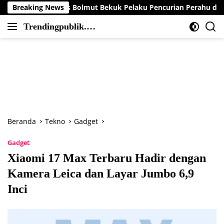
Langsung
res Bolmut Bekuk Pelaku Pencurian Perahu di Daerah Buol
Breaking News
ke
Trendingpublik.co
konten
Berita
m
Trending,
Terbaru,Terkini
dan
Terpercaya
Beranda
Tekno
Gadget
Gadget
Xiaomi 17 Max Terbaru Hadir dengan
Kamera Leica dan Layar Jumbo 6,9
Inci