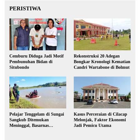
PERISTIWA
Cemburu Diduga Jadi Motif
Rekonstruksi 20 Adegan
Pembunuhan Bidan di
Bongkar Kronologi Kematian
Situbondo
Candri Wartabone di Bolmut
Pelajar Tenggelam di Sungai
Kasus Perceraian di Cilacap
Sangkub Ditemukan
Melonjak, Faktor Ekonomi
Meninggal, Basarnas
Jadi Pemicu Utama
Evakuasi Korban 600 Meter
dari Lokasi Awal