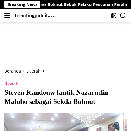
Langsung
Polres Bolmut Bekuk Pelaku Pencurian Perahu di Daerah Buol
Breaking News
ke
Trendingpublik.co
konten
Berita
m
Trending,
Terbaru,Terkini
dan
Terpercaya
Beranda
Daerah
Daerah
Steven Kandouw lantik Nazarudin
Maloho sebagai Sekda Bolmut