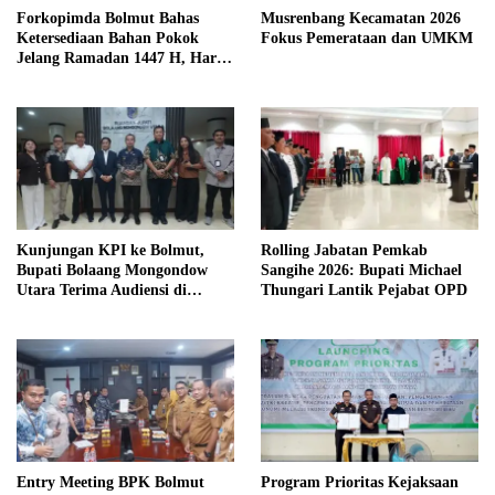
Forkopimda Bolmut Bahas
Musrenbang Kecamatan 2026
Ketersediaan Bahan Pokok
Fokus Pemerataan dan UMKM
Jelang Ramadan 1447 H, Harga
dan Distribusi Jadi Sorotan
Kunjungan KPI ke Bolmut,
Rolling Jabatan Pemkab
Bupati Bolaang Mongondow
Sangihe 2026: Bupati Michael
Utara Terima Audiensi di
Thungari Lantik Pejabat OPD
Kantor Sekda
Entry Meeting BPK Bolmut
Program Prioritas Kejaksaan