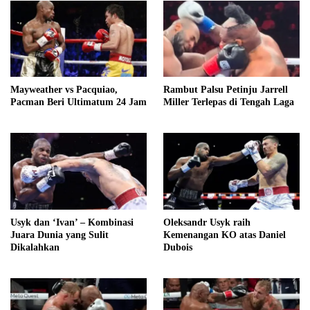
Mayweather vs Pacquiao,
Rambut Palsu Petinju Jarrell
Pacman Beri Ultimatum 24 Jam
Miller Terlepas di Tengah Laga
Usyk dan ‘Ivan’ – Kombinasi
Oleksandr Usyk raih
Juara Dunia yang Sulit
Kemenangan KO atas Daniel
Dikalahkan
Dubois