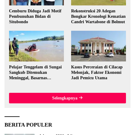
Cemburu Diduga Jadi Motif
Rekonstruksi 20 Adegan
Pembunuhan Bidan di
Bongkar Kronologi Kematian
Situbondo
Candri Wartabone di Bolmut
Pelajar Tenggelam di Sungai
Kasus Perceraian di Cilacap
Sangkub Ditemukan
Melonjak, Faktor Ekonomi
Meninggal, Basarnas
Jadi Pemicu Utama
Evakuasi Korban 600 Meter
dari Lokasi Awal
Selengkapnya
BERITA POPULER