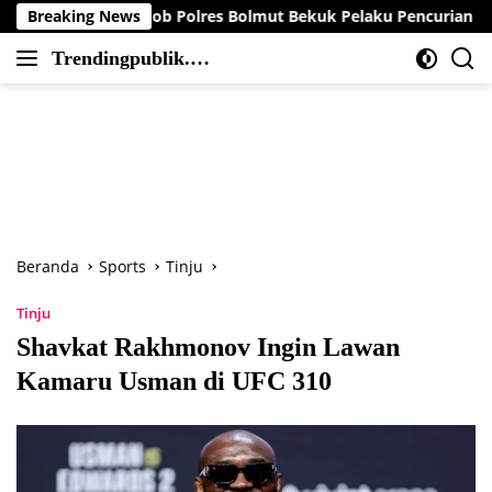
Langsung
 Resmob Polres Bolmut Bekuk Pelaku Pencurian Perahu di Daera
Breaking News
ke
Trendingpublik.co
konten
Berita
m
Trending,
Terbaru,Terkini
dan
Terpercaya
Beranda
Sports
Tinju
Tinju
Shavkat Rakhmonov Ingin Lawan
Kamaru Usman di UFC 310