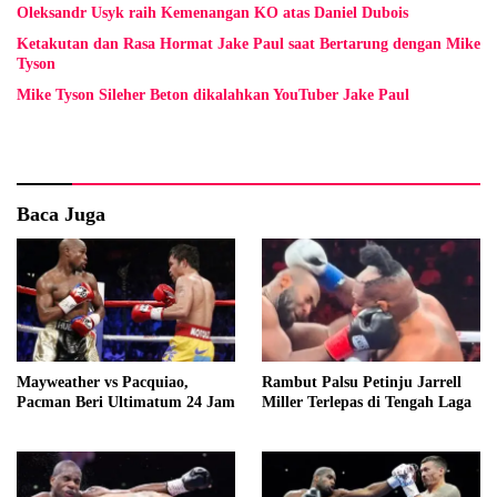
Oleksandr Usyk raih Kemenangan KO atas Daniel Dubois
Ketakutan dan Rasa Hormat Jake Paul saat Bertarung dengan Mike
Tyson
Mike Tyson Sileher Beton dikalahkan YouTuber Jake Paul
Baca Juga
Mayweather vs Pacquiao,
Rambut Palsu Petinju Jarrell
Pacman Beri Ultimatum 24 Jam
Miller Terlepas di Tengah Laga