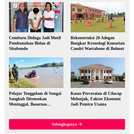
Cemburu Diduga Jadi Motif
Rekonstruksi 20 Adegan
Pembunuhan Bidan di
Bongkar Kronologi Kematian
Situbondo
Candri Wartabone di Bolmut
Pelajar Tenggelam di Sungai
Kasus Perceraian di Cilacap
Sangkub Ditemukan
Melonjak, Faktor Ekonomi
Meninggal, Basarnas
Jadi Pemicu Utama
Evakuasi Korban 600 Meter
dari Lokasi Awal
Selengkapnya