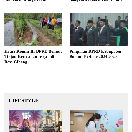
Mohamad Aditya Pontoh
Sangkub-Sidodadi ke Dinas PU
sebagai Bupati dan Wakil
Sulut
Bupati Terpilih
Ketua Komisi III DPRD Bolmut
Pimpinan DPRD Kabupaten
Tinjau Kerusakan Irigasi di
Bolmut Periode 2024-2029
Desa Gihang
LIFESTYLE