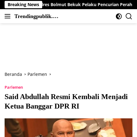
Langsung
b Polres Bolmut Bekuk Pelaku Pencurian Perahu di Daerah Buol
Breaking News
ke
Trendingpublik.co
konten
Berita
m
Trending,
Terbaru,Terkini
dan
Terpercaya
Beranda
Parlemen
Parlemen
Said Abdullah Resmi Kembali Menjadi
Ketua Banggar DPR RI