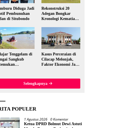
mburu Diduga Jadi
Rekonstruksi 20
tif Pembunuhan
Adegan Bongkar
dan di Situbondo
Kronologi Kematian
Candri Wartabone di
Bolmut
lajar Tenggelam di
Kasus Perceraian di
ngai Sangkub
Cilacap Melonjak,
temukan
Faktor Ekonomi Jadi
ninggal, Basarnas
Pemicu Utama
akuasi Korban 600
ter dari Lokasi
Selengkapnya
al
RITA POPULER
1 Agustus 2026
0 Komentar
Ketua DPRD Bolmut Dewi Astuti