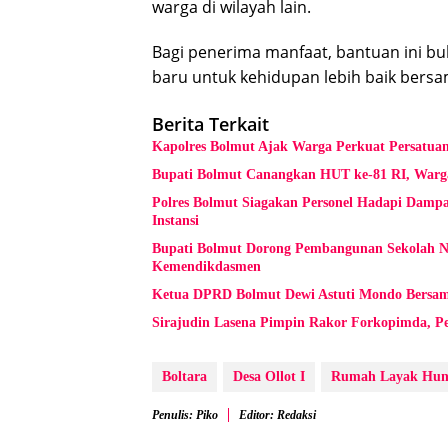
warga di wilayah lain.
Bagi penerima manfaat, bantuan ini 
baru untuk kehidupan lebih baik bersa
Berita Terkait
Kapolres Bolmut Ajak Warga Perkuat Persatu
Bupati Bolmut Canangkan HUT ke-81 RI, Warg
Polres Bolmut Siagakan Personel Hadapi Dampak
Instansi
Bupati Bolmut Dorong Pembangunan Sekolah Nas
Kemendikdasmen
Ketua DPRD Bolmut Dewi Astuti Mondo Bersama
Sirajudin Lasena Pimpin Rakor Forkopimda, Per
Boltara
Desa Ollot I
Rumah Layak Hun
Penulis: Piko
Editor: Redaksi