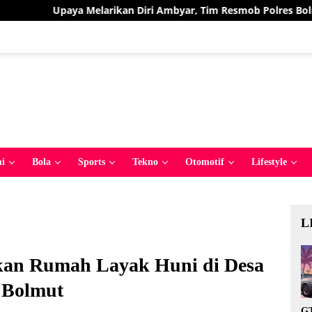
 Diri Ambyar, Tim Resmob Polres Bolmut Bekuk Pelaku Pencuria
i
Bola
Sports
Tekno
Otomotif
Lifestyle
L
ikan Rumah Layak Huni di Desa
 Bolmut
GT