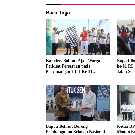
Baca Juga
Kapolres Bolmut Ajak Warga
Bupati B
Perkuat Persatuan pada
ke-81 RI
Pencanangan HUT Ke-81
Jalan Se
Kemerdekaan RI
Boroko
Bupati Bolmut Dorong
Ketua DP
Pembangunan Sekolah Nasional
Mondo Be