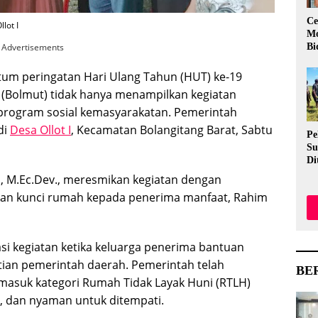
Ce
lot I
Mo
Advertisements
Bi
m peringatan Hari Ulang Tahun (HUT) ke-19
Bolmut) tidak hanya menampilkan kegiatan
 program sosial kemasyarakatan. Pemerintah
di
Desa Ollot I
, Kecamatan Bolangitang Barat, Sabtu
Pe
Su
Di
Me
E., M.Ec.Dev., meresmikan kegiatan dengan
Ev
kan kunci rumah kepada penerima manfaat, Rahim
Me
Aw
i kegiatan ketika keluarga penerima bantuan
ian pemerintah daerah. Pemerintah telah
BE
suk kategori Rumah Tidak Layak Huni (RTLH)
, dan nyaman untuk ditempati.