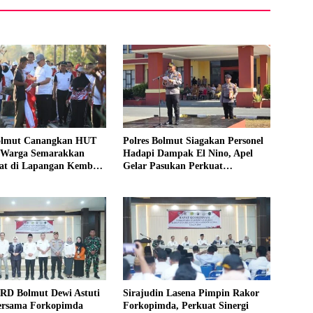
olmut Canangkan HUT
Polres Bolmut Siagakan Personel
, Warga Semarakkan
Hadapi Dampak El Nino, Apel
hat di Lapangan Kembar
Gelar Pasukan Perkuat
Kesiapsiagaan Lintas Instansi
RD Bolmut Dewi Astuti
Sirajudin Lasena Pimpin Rakor
rsama Forkopimda
Forkopimda, Perkuat Sinergi