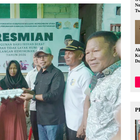
No
Tw
Fi
Ak
Ku
Du
P