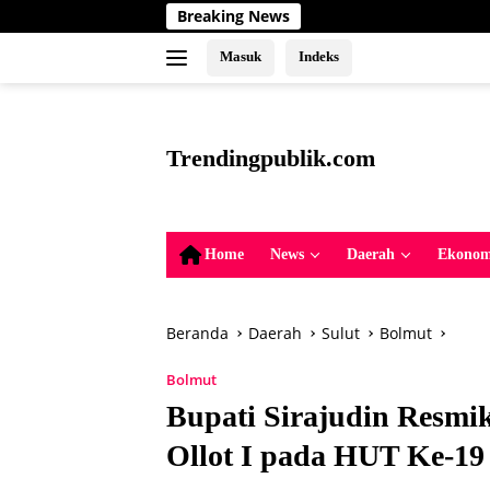
Langsung
Breaking News
Upaya Melarikan
ke
konten
Masuk
Indeks
tutup
Trendingpublik.com
Berita
Trending,
Terbaru,Terkini
Home
News
Daerah
Ekonom
dan
Terpercaya
Beranda
Daerah
Sulut
Bolmut
Bolmut
Bupati Sirajudin Resm
Ollot I pada HUT Ke-19