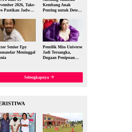
vember 2026, Take-
Kembang Anak
o Pastikan Jadwal
Penting untuk Deteksi
nal
Dini Gangguan
Perkembangan
tor Senior Epy
Pemilik Miss Universe
snandar Meninggal
Jadi Tersangka,
nia
Dugaan Penipuan
Rp15,5 Miliar
Mengguncang
Thailand
Selengkapnya
ERISTIWA