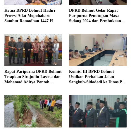
Ketua DPRD Bolmut Hadiri
DPRD Bolmut Gelar Rapat
Prosesi Adat Mopohabaru
Paripurna Penutupan Masa
Sambut Ramadhan 1447 H
Sidang 2024 dan Pembukaan
Masa Sidang 2025
Rapat Paripurna DPRD Bolmut
Komisi III DPRD Bolmut
Tetapkan Sirajudin Lasena dan
Usulkan Perbaikan Jalan
Mohamad Aditya Pontoh
Sangkub-Sidodadi ke Dinas PU
sebagai Bupati dan Wakil
Sulut
Bupati Terpilih