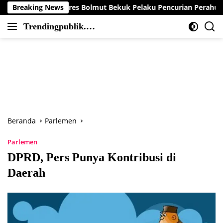
Langsung
b Polres Bolmut Bekuk Pelaku Pencurian Perahu di Daerah Buol
Breaking News
ke
Trendingpublik.co
konten
Berita
m
Trending,
Terbaru,Terkini
dan
Terpercaya
Beranda
Parlemen
Parlemen
DPRD, Pers Punya Kontribusi di
Daerah