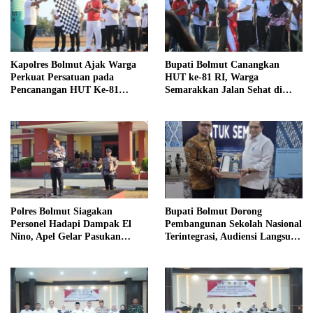
Kapolres Bolmut Ajak Warga
Bupati Bolmut Canangkan
Perkuat Persatuan pada
HUT ke-81 RI, Warga
Pencanangan HUT Ke-81
Semarakkan Jalan Sehat di
Kemerdekaan RI
Lapangan Kembar Boroko
Polres Bolmut Siagakan
Bupati Bolmut Dorong
Personel Hadapi Dampak El
Pembangunan Sekolah Nasional
Nino, Apel Gelar Pasukan
Terintegrasi, Audiensi Langsung
Perkuat Kesiapsiagaan Lintas
dengan Kemendikdasmen
Instansi