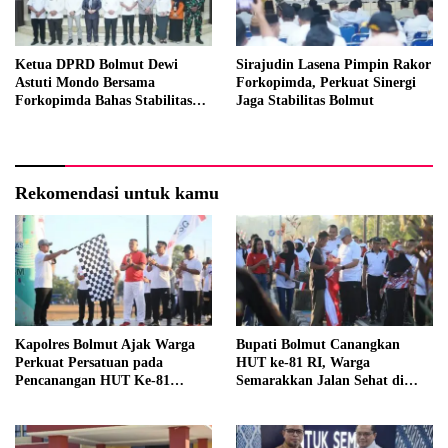
Ketua DPRD Bolmut Dewi
Sirajudin Lasena Pimpin Rakor
Astuti Mondo Bersama
Forkopimda, Perkuat Sinergi
Forkopimda Bahas Stabilitas
Jaga Stabilitas Bolmut
daerah Perkuat Lintas Sektor
Rekomendasi untuk kamu
Kapolres Bolmut Ajak Warga
Bupati Bolmut Canangkan
Perkuat Persatuan pada
HUT ke-81 RI, Warga
Pencanangan HUT Ke-81
Semarakkan Jalan Sehat di
Kemerdekaan RI
Lapangan Kembar Boroko