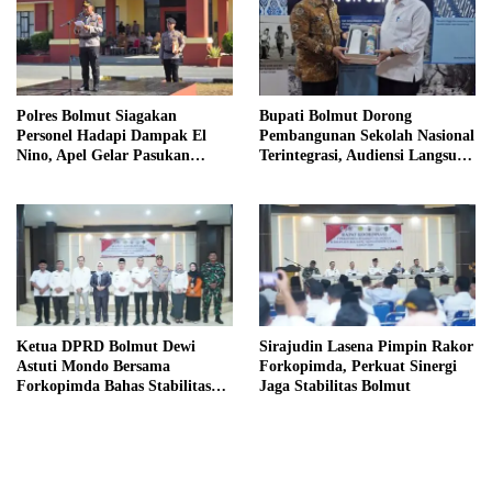
Polres Bolmut Siagakan
Bupati Bolmut Dorong
Personel Hadapi Dampak El
Pembangunan Sekolah Nasional
Nino, Apel Gelar Pasukan
Terintegrasi, Audiensi Langsung
Perkuat Kesiapsiagaan Lintas
dengan Kemendikdasmen
Instansi
Ketua DPRD Bolmut Dewi
Sirajudin Lasena Pimpin Rakor
Astuti Mondo Bersama
Forkopimda, Perkuat Sinergi
Forkopimda Bahas Stabilitas
Jaga Stabilitas Bolmut
daerah Perkuat Lintas Sektor