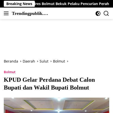
Langsung
 Polres Bolmut Bekuk Pelaku Pencurian Perahu di Daerah Buol
Breaking News
ke
Trendingpublik.co
konten
Berita
m
Trending,
Terbaru,Terkini
dan
Terpercaya
Beranda
Daerah
Sulut
Bolmut
Bolmut
KPUD Gelar Perdana Debat Calon
Bupati dan Wakil Bupati Bolmut