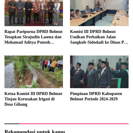
Rapat Paripurna DPRD Bolmut
Komisi III DPRD Bolmut
Tetapkan Sirajudin Lasena dan
Usulkan Perbaikan Jalan
Mohamad Aditya Pontoh
Sangkub-Sidodadi ke Dinas PU
sebagai Bupati dan Wakil
Sulut
Bupati Terpilih
Ketua Komisi III DPRD Bolmut
Pimpinan DPRD Kabupaten
Tinjau Kerusakan Irigasi di
Bolmut Periode 2024-2029
Desa Gihang
Rekomendasi untuk kamu