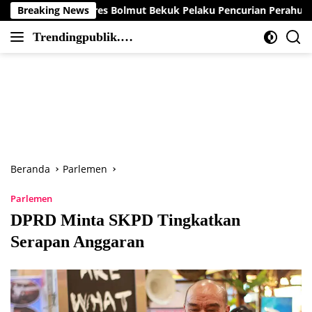
Langsung
 Polres Bolmut Bekuk Pelaku Pencurian Perahu di Daerah Buol
Breaking News
ke
Trendingpublik.co
konten
Berita
m
Trending,
Terbaru,Terkini
dan
Terpercaya
Beranda
Parlemen
Parlemen
DPRD Minta SKPD Tingkatkan
Serapan Anggaran