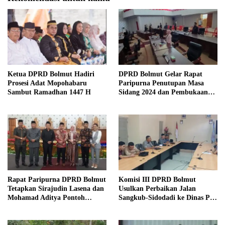
Ketua DPRD Bolmut Hadiri
DPRD Bolmut Gelar Rapat
Prosesi Adat Mopohabaru
Paripurna Penutupan Masa
Sambut Ramadhan 1447 H
Sidang 2024 dan Pembukaan
Masa Sidang 2025
Rapat Paripurna DPRD Bolmut
Komisi III DPRD Bolmut
Tetapkan Sirajudin Lasena dan
Usulkan Perbaikan Jalan
Mohamad Aditya Pontoh
Sangkub-Sidodadi ke Dinas PU
sebagai Bupati dan Wakil
Sulut
Bupati Terpilih