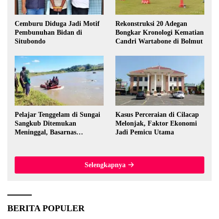
Cemburu Diduga Jadi Motif
Rekonstruksi 20 Adegan
Pembunuhan Bidan di
Bongkar Kronologi Kematian
Situbondo
Candri Wartabone di Bolmut
Pelajar Tenggelam di Sungai
Kasus Perceraian di Cilacap
Sangkub Ditemukan
Melonjak, Faktor Ekonomi
Meninggal, Basarnas
Jadi Pemicu Utama
Evakuasi Korban 600 Meter
dari Lokasi Awal
Selengkapnya
BERITA POPULER