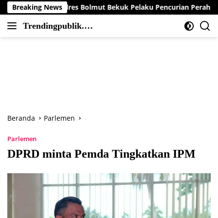
Langsung
Polres Bolmut Bekuk Pelaku Pencurian Perahu di Daerah Buol
Breaking News
ke
Trendingpublik.co
konten
Berita
m
Trending,
Terbaru,Terkini
dan
Terpercaya
Beranda
Parlemen
Parlemen
DPRD minta Pemda Tingkatkan IPM