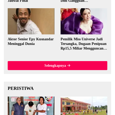
Jadwal Final
Dini Gangguan
Perkembangan
Aktor Senior Epy Kusnandar
Pemilik Miss Universe Jadi
Meninggal Dunia
Tersangka, Dugaan Penipuan
Rp15,5 Miliar Mengguncang
Thailand
Selengkapnya
PERISTIWA