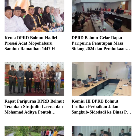
Ketua DPRD Bolmut Hadiri
DPRD Bolmut Gelar Rapat
Prosesi Adat Mopohabaru
Paripurna Penutupan Masa
Sambut Ramadhan 1447 H
Sidang 2024 dan Pembukaan
Masa Sidang 2025
Rapat Paripurna DPRD Bolmut
Komisi III DPRD Bolmut
Tetapkan Sirajudin Lasena dan
Usulkan Perbaikan Jalan
Mohamad Aditya Pontoh
Sangkub-Sidodadi ke Dinas PU
sebagai Bupati dan Wakil
Sulut
Bupati Terpilih