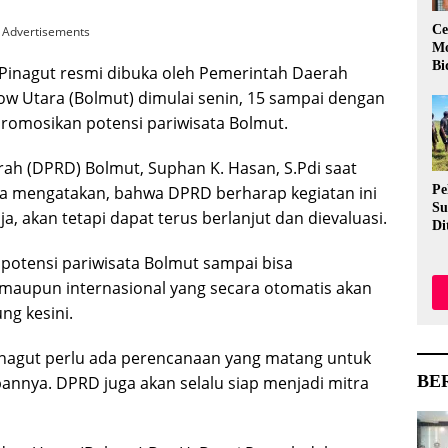
Ce
Advertisements
Mo
Bi
u Pinagut resmi dibuka oleh Pemerintah Daerah
 Utara (Bolmut) dimulai senin, 15 sampai dengan
romosikan potensi pariwisata Bolmut.
ah (DPRD) Bolmut, Suphan K. Hasan, S.Pdi saat
a mengatakan, bahwa DPRD berharap kegiatan ini
Pe
Su
ja, akan tetapi dapat terus berlanjut dan dievaluasi.
Di
Me
otensi pariwisata Bolmut sampai bisa
Ev
Me
, maupun internasional yang secara otomatis akan
Aw
ng kesini.
inagut perlu ada perencanaan yang matang untuk
BE
nnya. DPRD juga akan selalu siap menjadi mitra