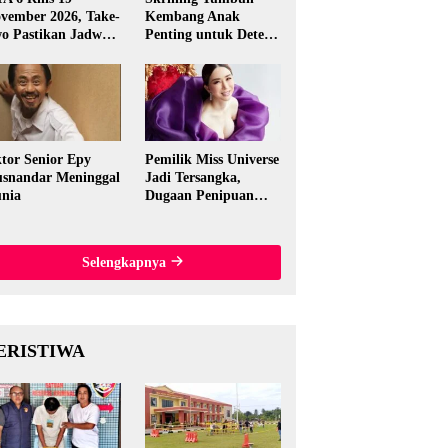
vember 2026, Take-
Kembang Anak
o Pastikan Jadwal
Penting untuk Deteksi
nal
Dini Gangguan
Perkembangan
tor Senior Epy
Pemilik Miss Universe
snandar Meninggal
Jadi Tersangka,
nia
Dugaan Penipuan
Rp15,5 Miliar
Mengguncang
Thailand
Selengkapnya
ERISTIWA