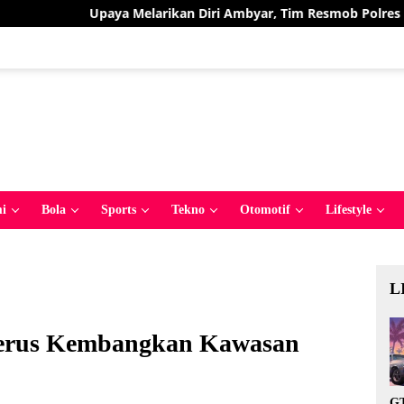
larikan Diri Ambyar, Tim Resmob Polres Bolmut Bekuk Pelaku P
i
Bola
Sports
Tekno
Otomotif
Lifestyle
L
erus Kembangkan Kawasan
GT