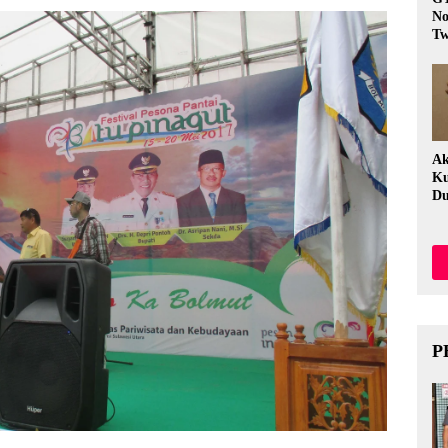
No
Tw
Fi
Ak
Ku
Du
P