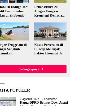
mburu Diduga Jadi
Rekonstruksi 20
tif Pembunuhan
Adegan Bongkar
dan di Situbondo
Kronologi Kematian
Candri Wartabone di
Bolmut
lajar Tenggelam di
Kasus Perceraian di
ngai Sangkub
Cilacap Melonjak,
temukan
Faktor Ekonomi Jadi
ninggal, Basarnas
Pemicu Utama
akuasi Korban 600
ter dari Lokasi
Selengkapnya
al
RITA POPULER
1 Agustus 2026
0 Komentar
Ketua DPRD Bolmut Dewi Astuti