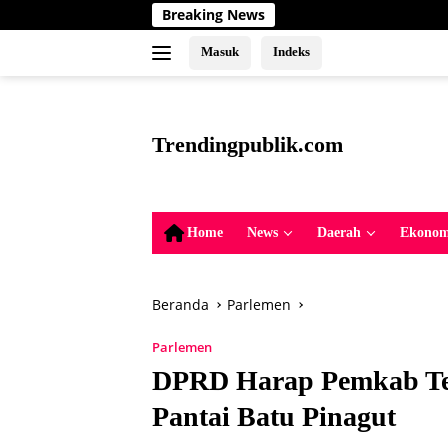
Langsung
Breaking News
Upaya Me
ke
konten
Masuk
Indeks
tutup
Trendingpublik.com
Berita
Trending,
Terbaru,Terkini
Home
News
Daerah
Ekonom
dan
Terpercaya
Beranda
Parlemen
Parlemen
DPRD Harap Pemkab T
Pantai Batu Pinagut