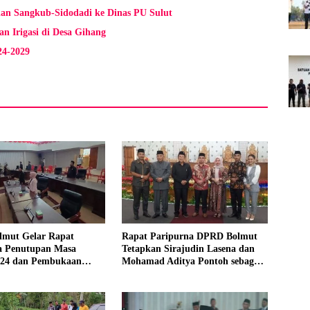
lan Sangkub-Sidodadi ke Dinas PU Sulut
n Irigasi di Desa Gihang
24-2029
mut Gelar Rapat
Rapat Paripurna DPRD Bolmut
a Penutupan Masa
Tetapkan Sirajudin Lasena dan
024 dan Pembukaan
Mohamad Aditya Pontoh sebagai
ang 2025
Bupati dan Wakil Bupati Terpilih