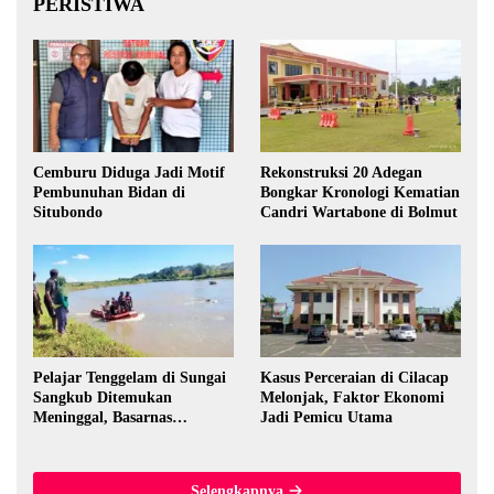
PERISTIWA
Cemburu Diduga Jadi Motif
Rekonstruksi 20 Adegan
Pembunuhan Bidan di
Bongkar Kronologi Kematian
Situbondo
Candri Wartabone di Bolmut
Pelajar Tenggelam di Sungai
Kasus Perceraian di Cilacap
Sangkub Ditemukan
Melonjak, Faktor Ekonomi
Meninggal, Basarnas
Jadi Pemicu Utama
Evakuasi Korban 600 Meter
dari Lokasi Awal
Selengkapnya