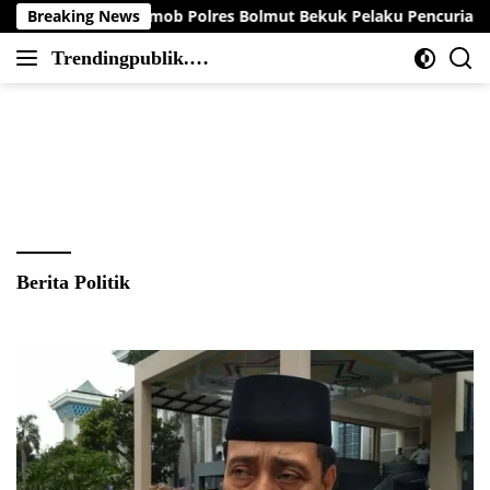
Langsung
r, Tim Resmob Polres Bolmut Bekuk Pelaku Pencurian Perahu di
Breaking News
ke
Trendingpublik.co
konten
Berita
m
Trending,
Terbaru,Terkini
dan
Terpercaya
Berita Politik