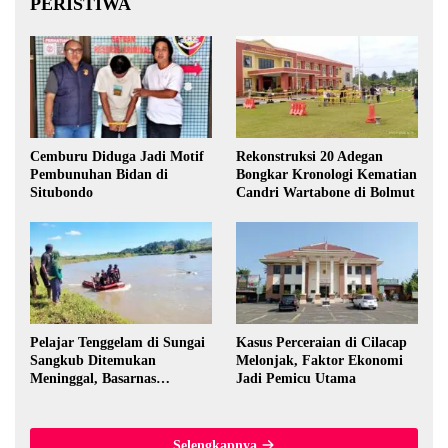
PERISTIWA
Cemburu Diduga Jadi Motif
Rekonstruksi 20 Adegan
Pembunuhan Bidan di
Bongkar Kronologi Kematian
Situbondo
Candri Wartabone di Bolmut
Pelajar Tenggelam di Sungai
Kasus Perceraian di Cilacap
Sangkub Ditemukan
Melonjak, Faktor Ekonomi
Meninggal, Basarnas
Jadi Pemicu Utama
Evakuasi Korban 600 Meter
dari Lokasi Awal
Selengkapnya